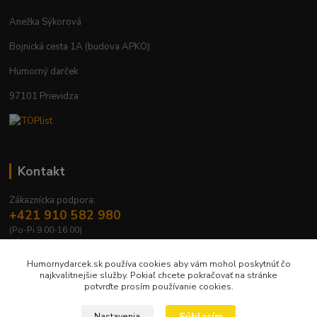
Anežka Sýkorová
Bojnická cesta 1A (budova APKO)
Humorný darček
97101 Prievidza
Kontakt
Zákaznícka podpora:
+421 910 582 980
(Po-Pi 9.00-16.00)
info@humornydarcek.sk
Humornydarcek.sk používa cookies aby vám mohol poskytnúť čo
najkvalitnejšie služby. Pokiaľ chcete pokračovať na stránke
potvrďte prosím používanie cookies.
Súhlasím
Nastavenia