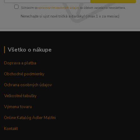
Súhlasím so
spracovaním osobných údajov
za účelom zasielania newslettera.
Nenechajte si ujsť nové tričká a darčeky! ( max.1 x za mesiac)
Všetko o nákupe
Doprava a platba
Obchodné podmienky
Ochrana osobných údajov
Veľkostné tabuľky
Výmena tovaru
Online Katalóg Adler Malfini
Kontakt