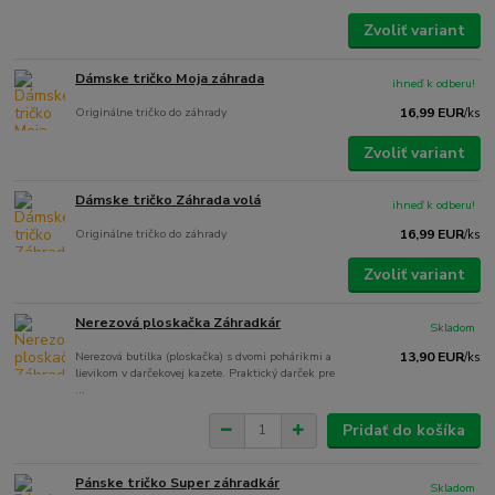
Zvoliť variant
Dámske tričko Moja záhrada
ihneď k odberu!
Originálne tričko do záhrady
16,99 EUR
/
ks
Zvoliť variant
Dámske tričko Záhrada volá
ihneď k odberu!
Originálne tričko do záhrady
16,99 EUR
/
ks
Zvoliť variant
Nerezová ploskačka Záhradkár
Skladom
Nerezová butilka (ploskačka) s dvomi pohárikmi a
13,90 EUR
/
ks
lievikom v darčekovej kazete. Praktický darček pre
...
Pridať do košíka
Pánske tričko Super záhradkár
Skladom