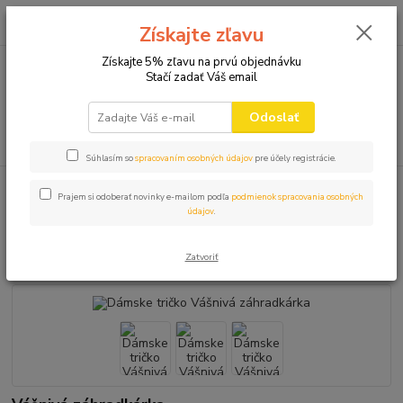
0
ks
+421 910 582 980
za
0,00 EUR
Získajte zľavu
(Po-Pi 9.00-16.00)
Získajte 5% zľavu na prvú objednávku
Stačí zadať Váš email
Menu
Odoslať
Hľadať
Súhlasím so
spracovaním osobných údajov
pre účely registrácie.
Úvod
VTIPNÉ TRIČKÁ
DÁMSKE
Dámske tričko Vášnivá záhradkárka
Prajem si odoberať novinky e-mailom podľa
podmienok spracovania osobných
údajov
.
Dámske tričko Vášnivá
záhradkárka
Zatvoriť