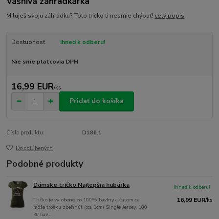
Vášnivá záhradkárka
Miluješ svoju záhradku? Toto tričko ti nesmie chýbať!
celý popis
Dostupnosť
ihneď k odberu!
Nie sme platcovia DPH
16,99 EUR
/
ks
Pridať do košíka
Číslo produktu:
D186.1
Do obľúbených
Podobné produkty
Dámske tričko Najlepšia hubárka
ihneď k odberu!
Tričko je vyrobené zo 100% bavlny a časom sa
16,99 EUR
/
ks
môže trošku zbehnúť (cca 1cm) Single Jersey, 100
% bav...