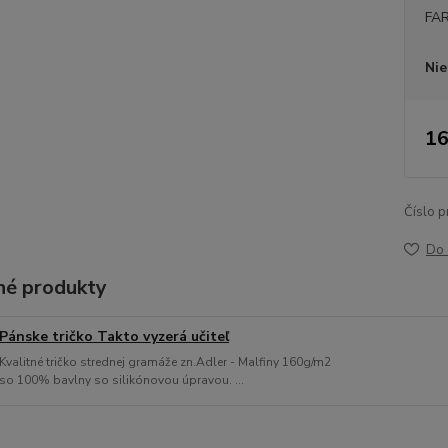
FA
Nie
16
Číslo p
Do 
é produkty
Pánske tričko Takto vyzerá učiteľ
Kvalitné tričko strednej gramáže zn.Adler - Malfiny 160g/m2
so 100% bavlny so silikónovou úpravou. ...