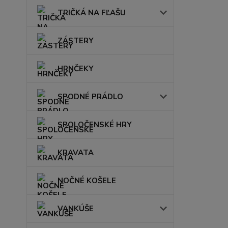
TRIČKÁ NA FĽAŠU
ZÁSTERY
HRNČEKY
SPODNÉ PRÁDLO
SPOLOČENSKÉ HRY
KRAVATA
NOČNÉ KOŠELE
VANKÚŠE