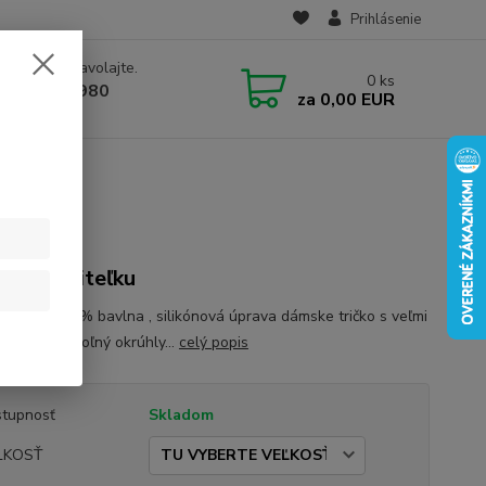
Prihlásenie
e si rady? Zavolajte.
0
ks
 910 582 980
za
0,00 EUR
 9.00-16.00)
ko pre učiteľku
 Jersey, 100 % bavlna , silikónová úprava dámske tričko s veľmi
m rukávom voľný okrúhly...
celý popis
tupnosť
Skladom
ĽKOSŤ