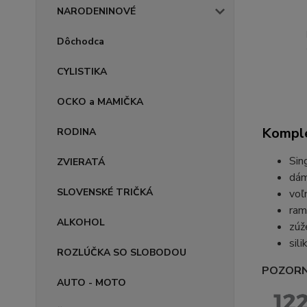
NARODENINOVÉ
Dôchodca
CYLISTIKA
OCKO a MAMIČKA
Komple
RODINA
Sin
ZVIERATÁ
dám
SLOVENSKÉ TRIČKÁ
voľ
ram
ALKOHOL
zúž
sil
ROZLÚČKA SO SLOBODOU
POZORN
AUTO - MOTO