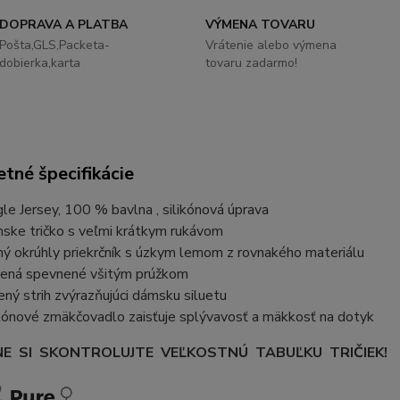
DOPRAVA A PLATBA
VÝMENA TOVARU
Pošta,GLS,Packeta-
Vrátenie alebo výmena
dobierka,karta
tovaru zadarmo!
tné špecifikácie
gle Jersey, 100 % bavlna , silikónová úprava
ske tričko s veľmi krátkym rukávom
ný okrúhly priekrčník s úzkym lemom z rovnakého materiálu
ená spevnené všitým prúžkom
ený strih zvýrazňujúci dámsku siluetu
ikónové zmäkčovadlo zaisťuje splývavosť a mäkkosť na dotyk
E SI SKONTROLUJTE VEĽKOSTNÚ TABUĽKU TRIČIEK!