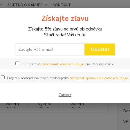
Y
VŠETKO O NÁKUPE
KONTAKT
Získajte zľavu
Neviet
Hľadať
+421
Získajte 5% zľavu na prvú objednávku
(Po-Pi
Stačí zadať Váš email
VTIPNÉ TRIČKÁ
DÁMSKE
Dámske tričko Takto vyzerá učiteľka
Odoslať
ke tričko Takto vyzerá učiteľka
Súhlasím so
spracovaním osobných údajov
pre účely registrácie.
Trič
Prajem si odoberať novinky e-mailom podľa
podmienok spracovania osobných údajov
.
Single
krátky
Zatvoriť
Dos
VE