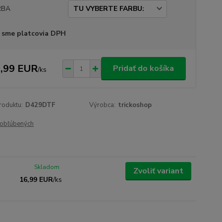
RBA
 sme platcovia DPH
,99 EUR
Pridať do košíka
/
ks
roduktu:
D429DTF
Výrobca:
trickoshop
obľúbených
Skladom
Zvoliť variant
16,99 EUR
/
ks