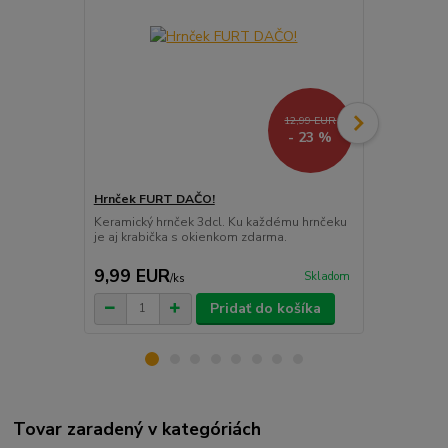
12,99 EUR
- 23 %
Hrnček FURT DAČO!
Pánske tri
Keramický hrnček 3dcl. Ku každému hrnčeku
Kvalitné tri
je aj krabička s okienkom zdarma.
100% bavlny 
pohodlný prie
9,99 EUR
16,99 E
Skladom
/
ks
Pridať do košíka
Tovar zaradený v kategóriách