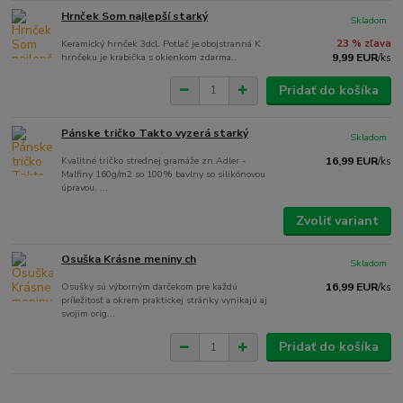
Hrnček Som najlepší starký
Skladom
Keramický hrnček 3dcl. Potlač je obojstranná K
23 % zľava
hrnčeku je krabička s okienkom zdarma..
9,99 EUR
/
ks
Pridať do košíka
Pánske tričko Takto vyzerá starký
Skladom
Kvalitné tričko strednej gramáže zn.Adler -
16,99 EUR
/
ks
Malfiny 160g/m2 so 100% bavlny so silikónovou
úpravou. ...
Zvoliť variant
Osuška Krásne meniny ch
Skladom
Osušky sú výborným darčekom pre každú
16,99 EUR
/
ks
príležitosť a okrem praktickej stránky vynikajú aj
svojim orig...
Pridať do košíka