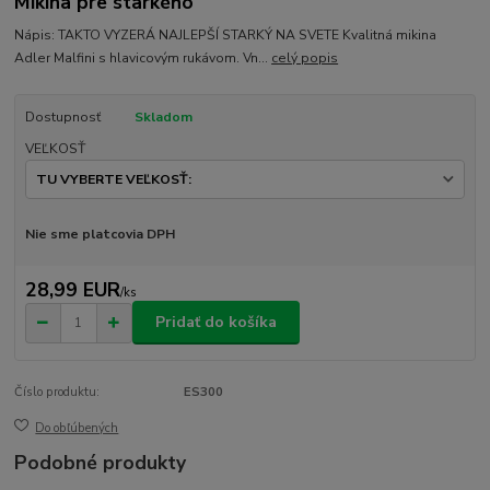
Mikina pre starkého
Nápis: TAKTO VYZERÁ NAJLEPŠÍ STARKÝ NA SVETE Kvalitná mikina
Adler Malfini s hlavicovým rukávom. Vn...
celý popis
Dostupnosť
Skladom
VEĽKOSŤ
Nie sme platcovia DPH
28,99 EUR
/
ks
Pridať do košíka
Číslo produktu:
ES300
Do obľúbených
Podobné produkty