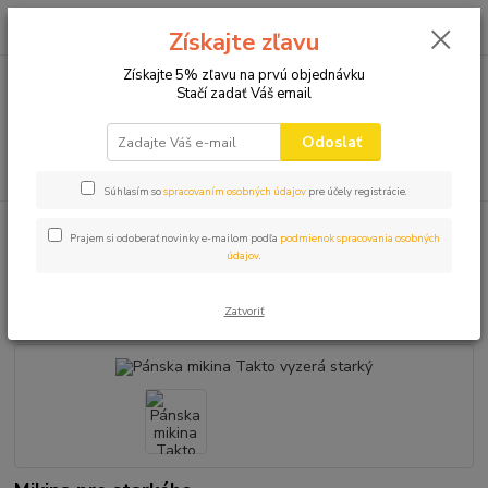
0
ks
+421 910 582 980
za
0,00 EUR
Získajte zľavu
(Po-Pi 9.00-16.00)
Získajte 5% zľavu na prvú objednávku
Stačí zadať Váš email
Menu
Odoslať
Hľadať
Súhlasím so
spracovaním osobných údajov
pre účely registrácie.
Úvod
MIKINY S POTLAČOU
Pánska mikina Takto vyzerá starký
Prajem si odoberať novinky e-mailom podľa
podmienok spracovania osobných
údajov
.
Pánska mikina Takto vyzerá
starký
Zatvoriť