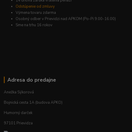
14 dňová záruka vrátenia peňazí
Odstúpenie od zmluvy
Výmena tovaru zdarma
Osobný odber v Prievidzi nad APKOM (Po-Pi 9.00-16.00)
Sme na trhu 16 rokov
Adresa do predajne
Anežka Sýkorová
Bojnická cesta 1A (budova APKO)
Humorný darček
97101 Prievidza