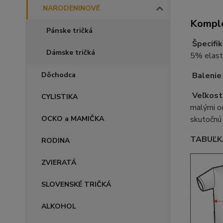
NARODENINOVÉ
Komple
Pánske tričká
Špecifik
Dámske tričká
5% elast
Dôchodca
Balenie
Veľkost
CYLISTIKA
malými od
OCKO a MAMIČKA
skutočnú 
TABUĽKA
RODINA
ZVIERATÁ
SLOVENSKÉ TRIČKÁ
ALKOHOL