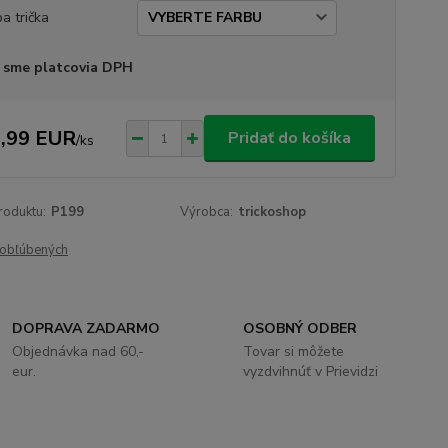
ba trička
 sme platcovia DPH
,99 EUR
Pridať do košíka
/
ks
roduktu:
P199
Výrobca:
trickoshop
obľúbených
DOPRAVA ZADARMO
OSOBNÝ ODBER
Objednávka nad 60,-
Tovar si môžete
eur.
vyzdvihnúť v Prievidzi