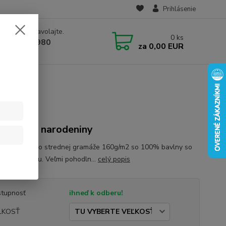
Prihlásenie
e si rady? Zavolajte.
0
ks
 910 582 980
za
0,00 EUR
 9.00-16.00)
né tričko narodeniny
ikácia - tričko strednej gramáže 160g/m2 so 100% bavlny so
novou úpravou. Veľmi pohodln...
celý popis
tupnosť
ihneď k odberu!
ĽKOSŤ