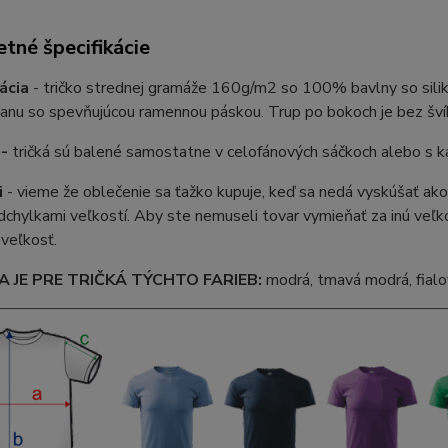
tné špecifikácie
ácia
- tričko strednej gramáže 160g/m2 so 100% bavlny so silik
anu so spevňujúcou ramennou páskou. Trup po bokoch je bez šví
 -
tričká sú balené samostatne v celofánových sáčkoch alebo s 
i
- vieme že oblečenie sa ťažko kupuje, keď sa nedá vyskúšať ako
chylkami veľkostí. Aby ste nemuseli tovar vymieňať za inú veľkos
veľkosť.
 JE PRE TRIČKÁ TÝCHTO FARIEB:
modrá, tmavá modrá, fialov