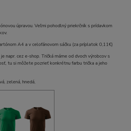
ónovou úpravou. Veľmi pohodlný priekrčník s prídavkom
kov.
kartónom A4 a v celofánovom sáčku (za príplatok 0,11€)
 je napr. cez e-shop. Tričká máme od dvoch výrobcov s
ť, tu si môžete pozrieť konkrétnu farbu trička a jeho
á, zelená, hnedá,