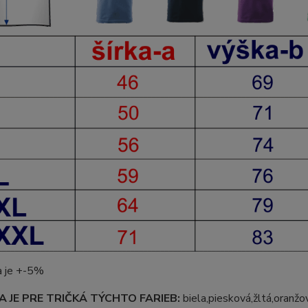
a je +-5%
 JE PRE TRIČKÁ TÝCHTO FARIEB:
biela,piesková,žltá,oranžov