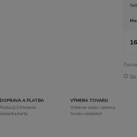
far
Nie
16
Číslo p
Do 
DOPRAVA A PLATBA
VÝMENA TOVARU
Pošta,GLS,Packeta-
Vrátenie alebo výmena
dobierka,karta
tovaru zadarmo!