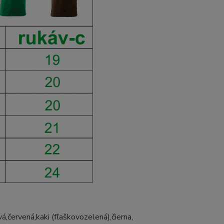
á,červená,kaki (fľaškovozelená),čierna,