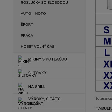
ROZLÚČKA SO SLOBODOU
AUTO - MOTO
ŠPORT
PRÁCA
HOBBY VOLNÝ ČAS
MIKINY S POTLAČOU
ŠILTOVKY
NA GRILL
toleranci
VÝROKY, CITÁTY,
HLÁŠKY
TABUĽKA