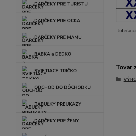
DARČEKY PRE TURISTU
DARČEKY PRE OCKA
toleranci
DARČEKY PRE MAMU
BABKA a DEDKO
Tovar 
SVIETIACE TRIČKO
VÝRO
ODCHOD DO DÔCHODKU
TABUĽKY PREUKAZY
DARČEKY PRE ŽENY