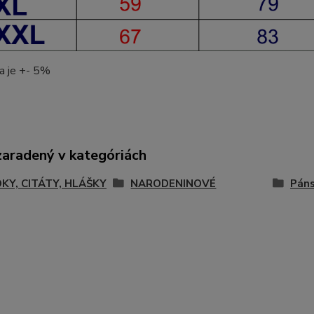
a je +- 5%
zaradený v kategóriách
KY, CITÁTY, HLÁŠKY
NARODENINOVÉ
Páns