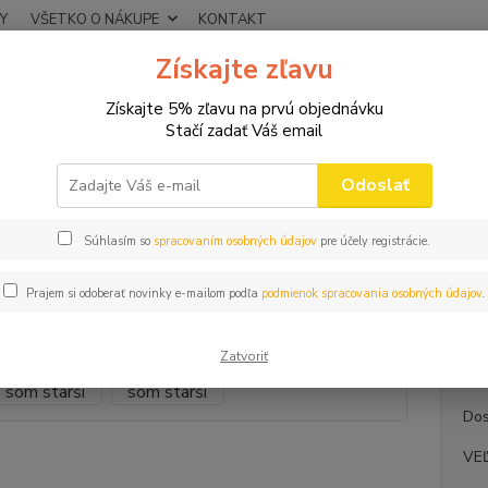
Y
VŠETKO O NÁKUPE
KONTAKT
Získajte zľavu
Neviet
Hľadať
+421
Získajte 5% zľavu na prvú objednávku
(Po-Pi
Stačí zadať Váš email
VTIPNÉ TRIČKÁ
NARODENINOVÉ
Pánske tričko Čím som starší
Odoslať
ke tričko Čím som starší
Súhlasím so
spracovaním osobných údajov
pre účely registrácie.
Vtip
Prajem si odoberať novinky e-mailom podľa
podmienok spracovania osobných údajov
.
Špecif
silikó
Zatvoriť
Dos
VE