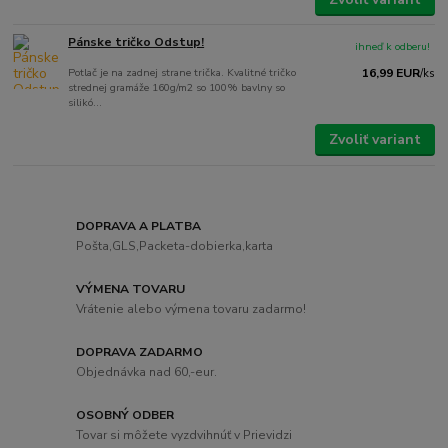
Pánske tričko Odstup!
ihneď k odberu!
Potlač je na zadnej strane trička. Kvalitné tričko
16,99 EUR
/
ks
strednej gramáže 160g/m2 so 100% bavlny so
silikó...
Zvoliť variant
DOPRAVA A PLATBA
Pošta,GLS,Packeta-dobierka,karta
VÝMENA TOVARU
Vrátenie alebo výmena tovaru zadarmo!
DOPRAVA ZADARMO
Objednávka nad 60,-eur.
OSOBNÝ ODBER
Tovar si môžete vyzdvihnúť v Prievidzi