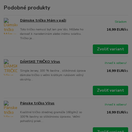
Podobné produkty
Dámske tričko Mám v paži
Skladom
Toto tričko nemusí byť len pre Vás. Môžete ho
16,99 EUR
/
ks
darovať k narodeninám alebo inému sviatku.
Tričko je...
Zvoliť variant
DÁMSKE TRIČKO Vírus
ihneď k odberu!
Single Jersey, 100 % bavlna , silikónová úprava
16,99 EUR
/
ks
dámske tričko s veľmi krátkym rukávom voľný
okrúhly...
Zvoliť variant
Pánske tričko Vírus
ihneď k odberu!
Kvalitné tričko strednej gramáže 160g/m2 so
16,99 EUR
/
ks
100% bavlny so silikónovou úpravou. Veľmi
pohodlný priek...
Zvoliť variant