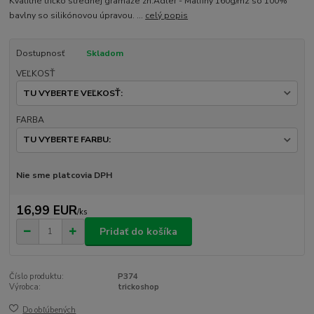
Kvalitné tričko strednej gramáže zn.Adler - Malfiny 160g/m2 so 100%
bavlny so silikónovou úpravou. ...
celý popis
Dostupnosť
Skladom
VEĽKOSŤ
FARBA
Nie sme platcovia DPH
16,99 EUR
/
ks
Pridať do košíka
Číslo produktu:
P374
Výrobca:
trickoshop
Do obľúbených