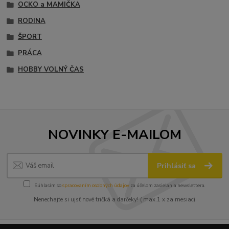
OCKO a MAMIČKA
RODINA
ŠPORT
PRÁCA
HOBBY VOLNÝ ČAS
NOVINKY E-MAILOM
Prihlásiť sa
Súhlasím so
spracovaním osobných údajov
za účelom zasielania newslettera.
Nenechajte si ujsť nové tričká a darčeky! ( max.1 x za mesiac)