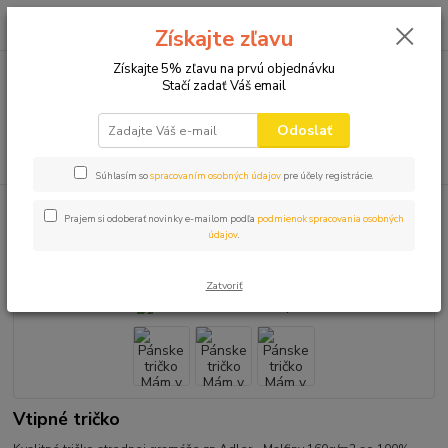
0
ks
+421 910 582 980
za
0,00 EUR
Získajte zľavu
(Po-Pi 9.00-16.00)
Získajte 5% zľavu na prvú objednávku
Stačí zadať Váš email
Menu
Odoslať
Hľadať
Súhlasím so
spracovaním osobných údajov
pre účely registrácie.
Úvod
DARČEKY PRE MUŽOV
Pánske tričko Mám v paži
Prajem si odoberať novinky e-mailom podľa
podmienok spracovania osobných
údajov
.
Pánske tričko Mám v paži
Zatvoriť
Vtipné tričko