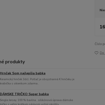
Nie
16
Číslo p
Do 
é produkty
Hrnček Som najlepšia babka
Keramický hrnček 3dcl. Potlač je obojstranná K hrnčeku je
krabička s okienkom zdarma..
DÁMSKE TRIČKO Super babka
Single Jersey, 100 % bavlna , silikónová úprava dámske
tričko s veľmi krátkym rukávom voľný okrúhly...