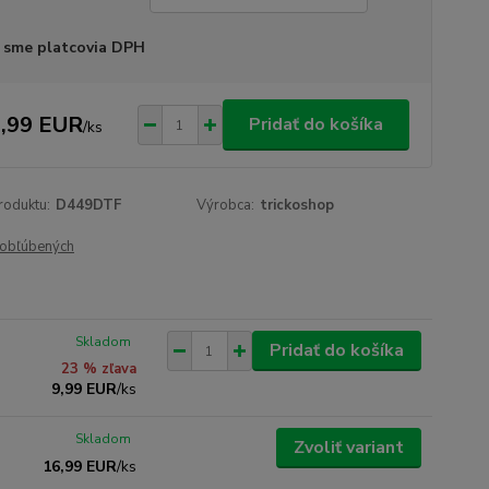
 sme platcovia DPH
,99 EUR
Pridať do košíka
/
ks
roduktu:
D449DTF
Výrobca:
trickoshop
obľúbených
Skladom
Pridať do košíka
23 % zľava
9,99 EUR
/
ks
Skladom
Zvoliť variant
16,99 EUR
/
ks