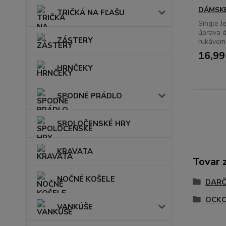
DÁMSKE
TRIČKÁ NA FĽAŠU
Single J
úprava d
ZÁSTERY
rukávom 
16,99
HRNČEKY
SPODNÉ PRÁDLO
SPOLOČENSKÉ HRY
KRAVATA
Tovar 
NOČNÉ KOŠELE
DARČ
OCKO
VANKÚŠE