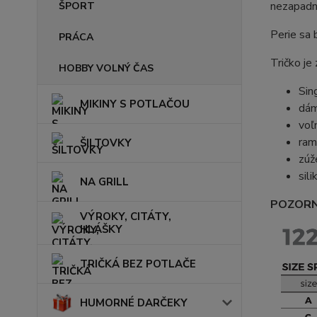
nezapadne
ŠPORT
Perie sa 
PRÁCA
Tričko j
HOBBY VOLNÝ ČAS
Sin
MIKINY S POTLAČOU
dám
voľ
ram
ŠILTOVKY
zúž
sil
NA GRILL
POZORN
VÝROKY, CITÁTY,
HLÁŠKY
TRIČKÁ BEZ POTLAČE
HUMORNÉ DARČEKY