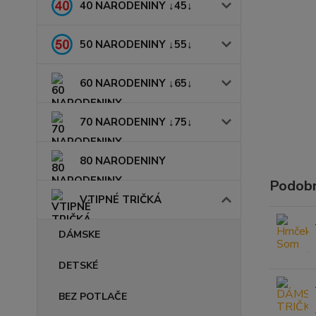
40 NARODENINY ↓45↓
50 NARODENINY ↓55↓
60 NARODENINY ↓65↓
70 NARODENINY ↓75↓
80 NARODENINY
Podobn
VTIPNÉ TRIČKÁ
DÁMSKE
DETSKÉ
BEZ POTLAČE