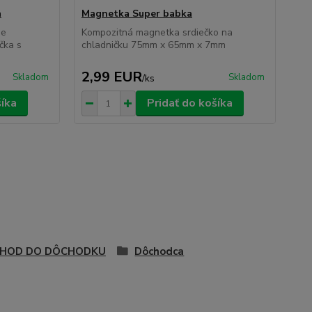
a
Magnetka Super babka
Ma
je
Kompozitná magnetka srdiečko na
Kom
čka s
chladničku 75mm x 65mm x 7mm
ch
2,99 EUR
2
Skladom
Skladom
/
ks
šíka
Pridať do košíka
HOD DO DÔCHODKU
Dôchodca