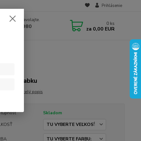
Prihlásenie
e si rady? Zavolajte.
0
ks
 910 582 980
za
0,00 EUR
 9.00-16.00)
ku
ek pre babku
 pre babku
celý popis
tupnosť
Skladom
ĽKOSŤ
RBA