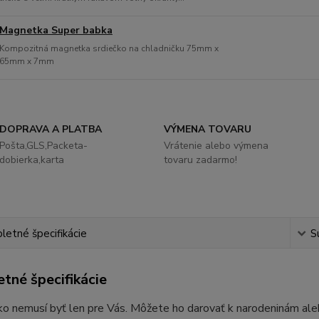
Magnetka Super babka
Kompozitná magnetka srdiečko na chladničku 75mm x
65mm x 7mm
DOPRAVA A PLATBA
VÝMENA TOVARU
Pošta,GLS,Packeta-
Vrátenie alebo výmena
dobierka,karta
tovaru zadarmo!
etné špecifikácie
S
tné špecifikácie
ko nemusí byť len pre Vás. Môžete ho darovať k narodeninám alebo