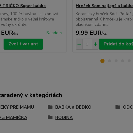
 TRIČKO Super babka
Hrnček Som najlepšia babk
ersey, 100 % bavlna , silikónová
Keramický hrnček 3dcl. Potlač 
ámske tričko s veľmi krátkym
obojstranná K hrnčeku je krabi
voľný okrúhly...
okienkom zdarma..
 EUR
9,99 EUR
Skladom
/
ks
/
ks
Zvoliť variant
Pridať do ko
zaradený v kategóriách
EKY PRE MAMU
BABKA a DEDKO
ODC
 a MAMIČKA
RODINA