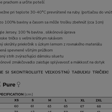
 prachom a určite poteší.
bežne pri teplote 30-40°C prevrátené na ruby. (potlačou do vnút
e zo 100% bavlny a časom sa môže trošku zbehnúť (cca 1cm)
gle Jersey, 100 % bavlna , silikónová úprava
ske tričko s veľmi krátkym rukávom
ný okrúhly priekrčník s úzkym lemom z rovnakého materiálu
ená spevnené všitým prúžkom
ený strih zvýrazňujúci dámsku siluetu
ikónové zmäkčovadlo zaisťuje splývavosť a mäkkosť na dotyk
E SI SKONTROLUJTE VEĽKOSTNÚ TABUĽKU TRIČIEK!