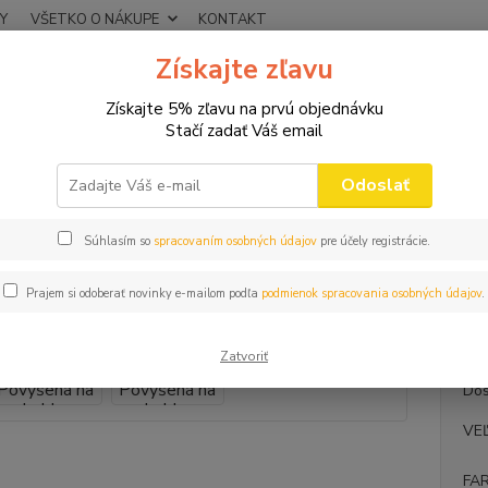
Y
VŠETKO O NÁKUPE
KONTAKT
Získajte zľavu
Neviet
Hľadať
+421
Získajte 5% zľavu na prvú objednávku
(Po-Pi
Stačí zadať Váš email
VTIPNÉ TRIČKÁ
OCKO a MAMIČKA
Dámske tričko Povýšená na bab
Odoslať
ke tričko Povýšená na babku
Súhlasím so
spracovaním osobných údajov
pre účely registrácie.
Darč
Prajem si odoberať novinky e-mailom podľa
podmienok spracovania osobných údajov
.
Darček
Zatvoriť
Dos
VE
FA