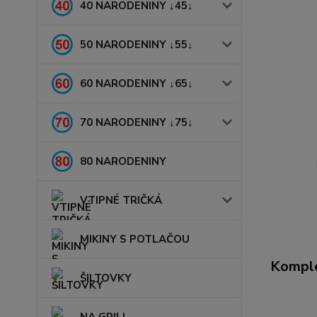
40 NARODENINY ↓45↓
50 NARODENINY ↓55↓
60 NARODENINY ↓65↓
70 NARODENINY ↓75↓
80 NARODENINY
VTIPNÉ TRIČKÁ
MIKINY S POTLAČOU
Komple
ŠILTOVKY