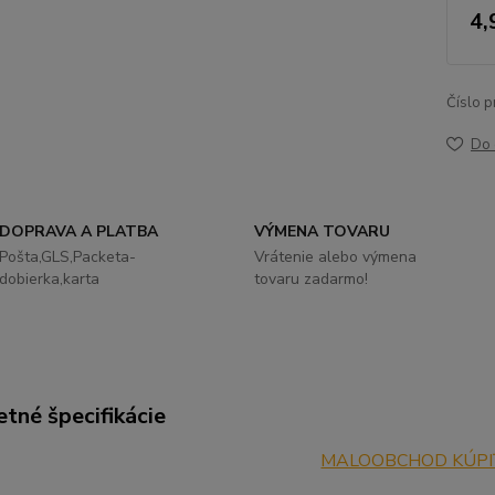
4,
Číslo p
Do 
DOPRAVA A PLATBA
VÝMENA TOVARU
Pošta,GLS,Packeta-
Vrátenie alebo výmena
dobierka,karta
tovaru zadarmo!
tné špecifikácie
MALOOBCHOD KÚPI