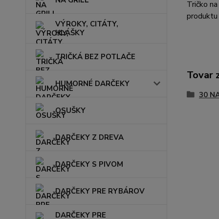
NA GRILL
Tričko n
produktu
VÝROKY, CITÁTY,
HLÁŠKY
TRIČKÁ BEZ POTLAČE
Tovar 
HUMORNÉ DARČEKY
30 N
OSUŠKY
DARČEKY Z DREVA
DARČEKY S PIVOM
DARČEKY PRE RYBÁROV
DARČEKY PRE