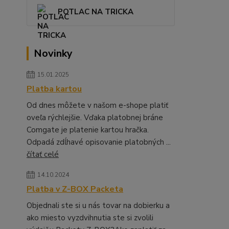
POTLAC NA TRICKA
Novinky
15.01.2025
Platba kartou
Od dnes môžete v našom e-shope platiť
oveľa rýchlejšie. Vďaka platobnej bráne
Comgate je platenie kartou hračka.
Odpadá zdĺhavé opisovanie platobných ...
čítať celé
14.10.2024
Platba v Z-BOX Packeta
Objednali ste si u nás tovar na dobierku a
ako miesto vyzdvihnutia ste si zvolili