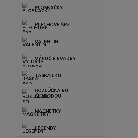
PLOSKAČKY
PLECHOVÉ ŠPZ
VALENTÍN
VÝROČIE SVADBY
TAŠKA EKO
ROZLÚČKA SO
SLOBODOU
MAGNETKY
LEGENDY