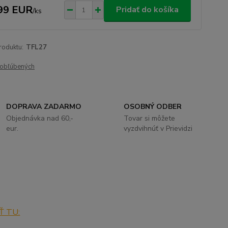
99 EUR
Pridať do košíka
/
ks
roduktu:
TFL27
obľúbených
DOPRAVA ZADARMO
OSOBNÝ ODBER
Objednávka nad 60,-
Tovar si môžete
eur.
vyzdvihnúť v Prievidzi
Ť TU: