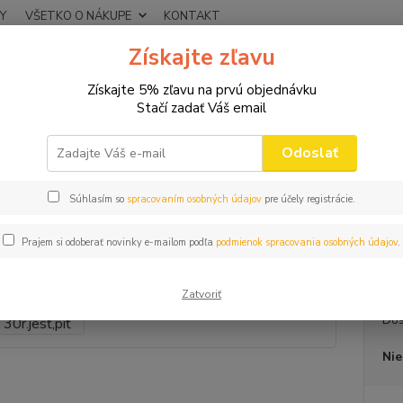
Y
VŠETKO O NÁKUPE
KONTAKT
Získajte zľavu
Neviet
Hľadať
+421
Získajte 5% zľavu na prvú objednávku
(Po-Pi
Stačí zadať Váš email
TRIČKÁ NA FĽAŠU
Tričko na fľašu k 30r.jesť,piť
Odoslať
o na fľašu k 30r.jesť,piť
Súhlasím so
spracovaním osobných údajov
pre účely registrácie.
MALOOB
Prajem si odoberať novinky e-mailom podľa
podmienok spracovania osobných údajov
.
bavlny
Zatvoriť
Dos
Nie