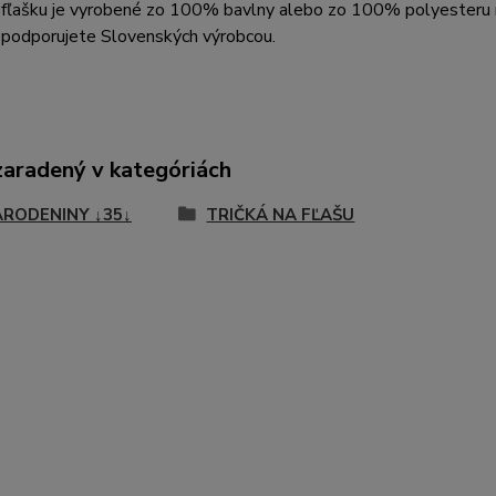
a fľašku je vyrobené zo 100% bavlny alebo zo 100% polyesteru
 podporujete Slovenských výrobcou.
zaradený v kategóriách
ARODENINY ↓35↓
TRIČKÁ NA FĽAŠU