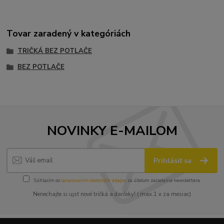
Tovar zaradený v kategóriách
TRIČKÁ BEZ POTLAČE
BEZ POTLAČE
NOVINKY E-MAILOM
Prihlásiť sa
Súhlasím so
spracovaním osobných údajov
za účelom zasielania newslettera.
Nenechajte si ujsť nové tričká a darčeky! ( max.1 x za mesiac)