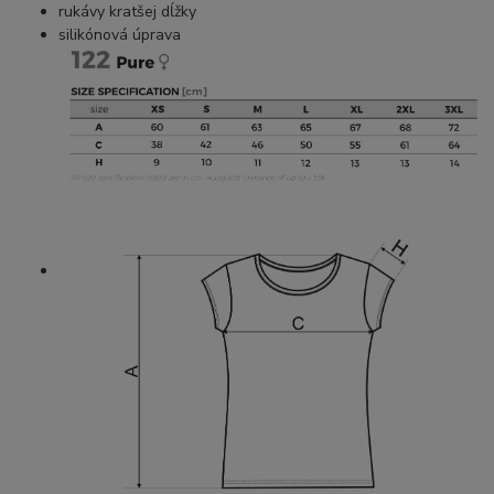
rukávy kratšej dĺžky
silikónová úprava