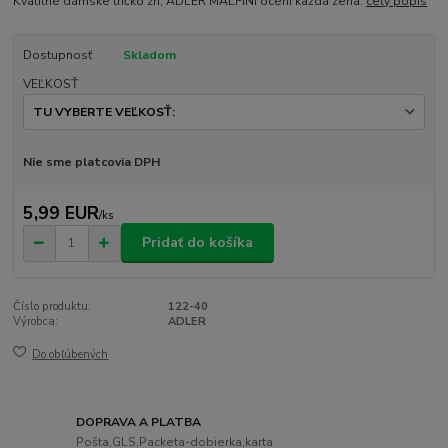
Kvalitné dámske tričko zn, ADLER MALFINI ocení každá žena.
celý popis
Dostupnosť
Skladom
VEĽKOSŤ
Nie sme platcovia DPH
5,99 EUR
/
ks
Pridať do košíka
Číslo produktu:
122-40
Výrobca:
ADLER
Do obľúbených
DOPRAVA A PLATBA
Pošta,GLS,Packeta-dobierka,karta