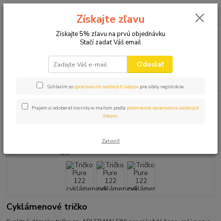
0
ks
+421 910 582 980
za
0,00 EUR
Získajte zľavu
(Po-Pi 9.00-16.00)
Získajte 5% zľavu na prvú objednávku
Stačí zadať Váš email
Menu
Odoslať
Hľadať
Súhlasím so
spracovaním osobných údajov
pre účely registrácie.
Úvod
TRIČKÁ BEZ POTLAČE
Tričko Pure 122 cyklámenová
Prajem si odoberať novinky e-mailom podľa
podmienok spracovania osobných
údajov
.
Tričko Pure 122 cyklámenová
Zatvoriť
Cyklámenové tričko