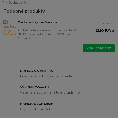
Do obľúbených
Podobné produkty
Zástera Majster Varenia
Skladom
Kvalitná zástera vyrobená na slovensku. Potlač
12,99 EUR
/
ks
"FLEX" technológiou. Materiál: 100% bavlna
Rozmer: ší...
Zvoliť variant
DOPRAVA A PLATBA
Pošta,GLS,Packeta-dobierka,karta
VÝMENA TOVARU
Vrátenie alebo výmena tovaru zadarmo!
DOPRAVA ZADARMO
Objednávka nad 60,-eur.