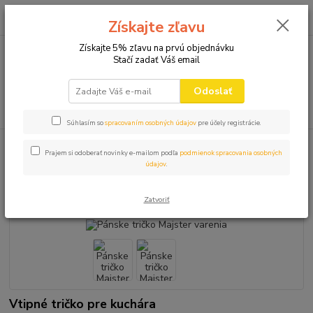
0
ks
+421 910 582 980
za
0,00 EUR
Získajte zľavu
(Po-Pi 9.00-16.00)
Získajte 5% zľavu na prvú objednávku
Stačí zadať Váš email
Menu
Odoslať
Hľadať
Súhlasím so
spracovaním osobných údajov
pre účely registrácie.
Úvod
VTIPNÉ TRIČKÁ
HOBBY VOLNÝ ČAS
Pánske tričko Majster
Prajem si odoberať novinky e-mailom podľa
podmienok spracovania osobných
varenia
údajov
.
Pánske tričko Majster varenia
Zatvoriť
Vtipné tričko pre kuchára