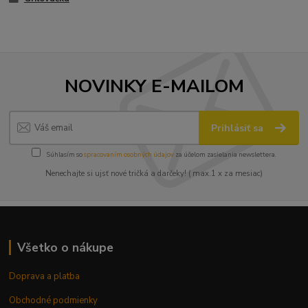
NOVINKY E-MAILOM
Prihlásiť sa
Súhlasím so
spracovaním osobných údajov
za účelom zasielania newslettera.
Nenechajte si ujsť nové tričká a darčeky! ( max.1 x za mesiac)
Všetko o nákupe
Doprava a platba
Obchodné podmienky