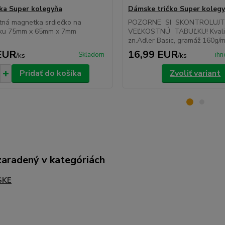
a Super kolegyňa
Dámske tričko Super koleg
tná magnetka srdiečko na
POZORNE SI SKONTROLUJ
čku 75mm x 65mm x 7mm
VEĽKOSTNÚ TABUĽKU! Kvalitn
zn.Adler Basic, gramáž 160g/m2
EUR
16,99 EUR
Skladom
ihn
/
ks
/
ks
Pridať do košíka
Zvoliť variant
zaradený v kategóriách
SKE