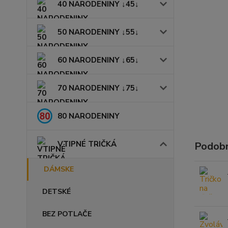
40 NARODENINY ↓45↓
50 NARODENINY ↓55↓
60 NARODENINY ↓65↓
70 NARODENINY ↓75↓
80 NARODENINY
VTIPNÉ TRIČKÁ
Podobn
DÁMSKE
DETSKÉ
BEZ POTLAČE