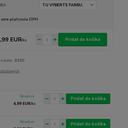
RBA
 sme platcovia DPH
,99 EUR
Pridať do košíka
/
ks
roduktu:
D150
obľúbených
Skladom
Pridať do košíka
4,99 EUR
/
ks
Skladom
Pridať do košíka