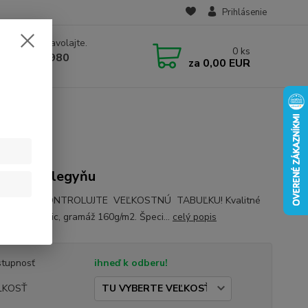
Prihlásenie
e si rady? Zavolajte.
0
ks
 910 582 980
za
0,00 EUR
 9.00-16.00)
ko pre kolegyňu
NE SI SKONTROLUJTE VEĽKOSTNÚ TABUĽKU! Kvalitné
zn.Adler Basic, gramáž 160g/m2. Špeci...
celý popis
tupnosť
ihneď k odberu!
ĽKOSŤ