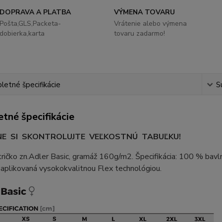
DOPRAVA A PLATBA
VÝMENA TOVARU
Pošta,GLS,Packeta-
Vrátenie alebo výmena
dobierka,karta
tovaru zadarmo!
etné špecifikácie
S
tné špecifikácie
E SI SKONTROLUJTE VEĽKOSTNÚ TABUĽKU!
tričko zn.Adler Basic, gramáž 160g/m2. Špecifikácia: 100 % bavln
 aplikovaná vysokokvalitnou Flex technológiou.