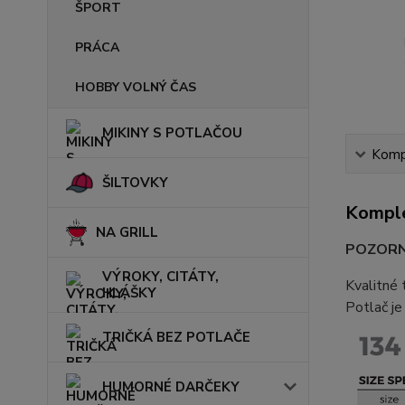
ŠPORT
PRÁCA
HOBBY VOLNÝ ČAS
MIKINY S POTLAČOU
Kompl
ŠILTOVKY
Komple
NA GRILL
POZORN
VÝROKY, CITÁTY,
Kvalitné 
HLÁŠKY
Potlač je
TRIČKÁ BEZ POTLAČE
HUMORNÉ DARČEKY