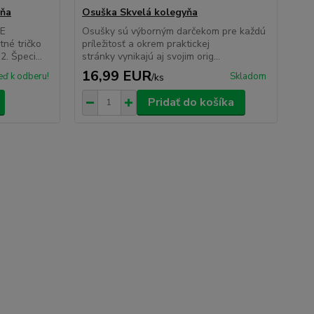
yňa
Osuška Skvelá kolegyňa
Tri
TE
Osušky sú výborným darčekom pre každú
Tri
é tričko
príležitosť a okrem praktickej
pol
. Špeci...
stránky vynikajú aj svojim orig...
pot
16,99 EUR
4
eď k odberu!
Skladom
/
ks
Pridať do košíka