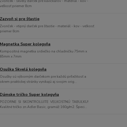
Zvonček - skvelý darček pre kávičkarov - materiál - kov -
veľkosť priemer 8cm
Zazvoň si pre šťastie
Zvonček - vtipný darček pre šťastie - materiál - kov - veľkosť
priemer 8cm
Magnetka Super kolegyňa
Kompozitná magnetka srdiečko na chladničku 75mm x
65mm x 7mm
Osuška Skvelá kolegyňa
Osušky sú výborným darčekom pre každú príležitosť a
okrem praktickej stránky vynikajú aj svojim orig...
Dámske tričko Super kolegyňa
POZORNE SI SKONTROLUJTE VEĽKOSTNÚ TABUĽKU!
Kvalitné tričko zn.Adler Basic, gramáž 160g/m2. Špeci...