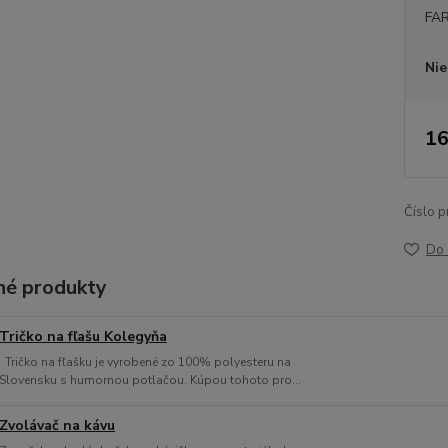
FA
Nie
16
Číslo p
Do 
é produkty
Tričko na fľašu Kolegyňa
Tričko na fľašku je vyrobené zo 100% polyesteru na
Slovensku s humornou potlačou. Kúpou tohoto pro...
Zvolávač na kávu