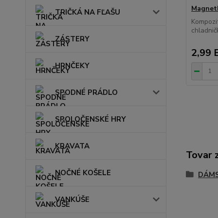
Magnetk
TRIČKÁ NA FĽAŠU
Kompozi
chladni
ZÁSTERY
2,99 
HRNČEKY
SPODNÉ PRÁDLO
SPOLOČENSKÉ HRY
KRAVATA
Tovar 
NOČNÉ KOŠELE
DÁM
VANKÚŠE