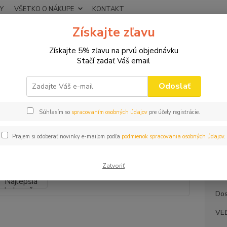
Y
VŠETKO O NÁKUPE
KONTAKT
Získajte zľavu
Neviet
Hľadať
+421
Získajte 5% zľavu na prvú objednávku
(Po-Pi
Stačí zadať Váš email
VTIPNÉ TRIČKÁ
DÁMSKE
Dámske tričko Najlepšia kolegyňa
Odoslať
ke tričko Najlepšia kolegyňa
Súhlasím so
spracovaním osobných údajov
pre účely registrácie.
Trič
Prajem si odoberať novinky e-mailom podľa
podmienok spracovania osobných údajov
.
POZOR
tričko 
Zatvoriť
Dos
VE