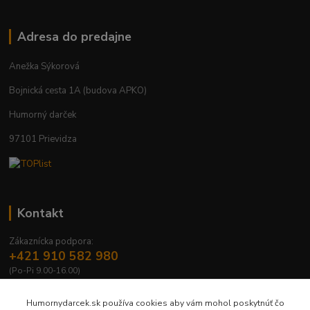
Adresa do predajne
Anežka Sýkorová
Bojnická cesta 1A (budova APKO)
Humorný darček
97101 Prievidza
Kontakt
Zákaznícka podpora:
+421 910 582 980
(Po-Pi 9.00-16.00)
info@humornydarcek.sk
Humornydarcek.sk používa cookies aby vám mohol poskytnúť čo