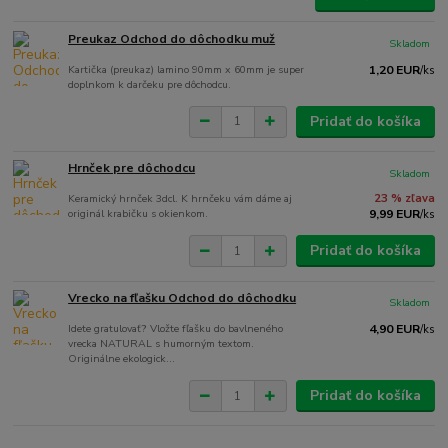
Preukaz Odchod do dôchodku muž
Skladom
Kartička (preukaz) lamino 90mm x 60mm je super
1,20 EUR
/
ks
doplnkom k darčeku pre dôchodcu.
Pridať do košíka
Hrnček pre dôchodcu
Skladom
Keramický hrnček 3dcl. K hrnčeku vám dáme aj
23 % zľava
originál krabičku s okienkom.
9,99 EUR
/
ks
Pridať do košíka
Vrecko na fľašku Odchod do dôchodku
Skladom
Idete gratulovať? Vložte fľašku do bavlneného
4,90 EUR
/
ks
vrecka NATURAL s humorným textom.
Originálne ekologick...
Pridať do košíka