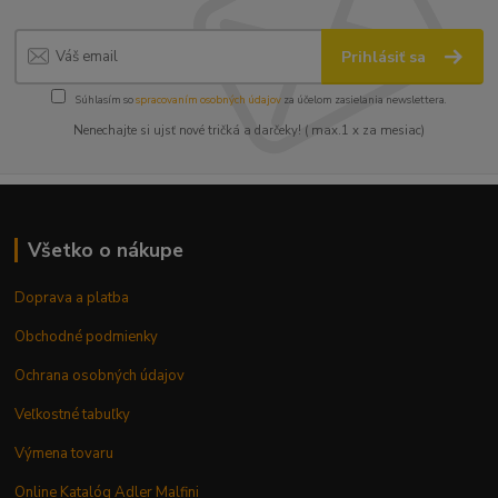
Prihlásiť sa
Súhlasím so
spracovaním osobných údajov
za účelom zasielania newslettera.
Nenechajte si ujsť nové tričká a darčeky! ( max.1 x za mesiac)
Všetko o nákupe
Doprava a platba
Obchodné podmienky
Ochrana osobných údajov
Veľkostné tabuľky
Výmena tovaru
Online Katalóg Adler Malfini