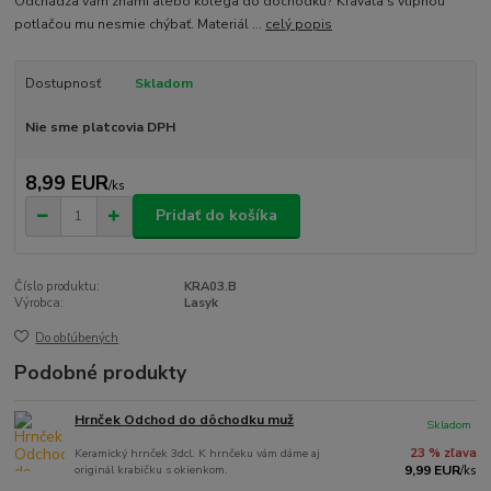
Odchádza vám známi alebo kolega do dôchodku? Kravata s vtipnou
potlačou mu nesmie chýbať. Materiál ...
celý popis
Dostupnosť
Skladom
Nie sme platcovia DPH
8,99 EUR
/
ks
Pridať do košíka
Číslo produktu:
KRA03.B
Výrobca:
Lasyk
Do obľúbených
Podobné produkty
Hrnček Odchod do dôchodku muž
Skladom
Keramický hrnček 3dcl. K hrnčeku vám dáme aj
23 % zľava
originál krabičku s okienkom.
9,99 EUR
/
ks