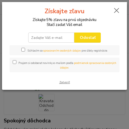
0
ks
+421 910 582 980
za
0,00 EUR
Získajte zľavu
(Po-Pi 9.00-16.00)
Získajte 5% zľavu na prvú objednávku
Stačí zadať Váš email
Menu
Odoslať
Hľadať
Súhlasím so
spracovaním osobných údajov
pre účely registrácie.
Úvod
KRAVATA
Kravata Odchod do dôchodku
Prajem si odoberať novinky e-mailom podľa
podmienok spracovania osobných
údajov
.
Kravata Odchod do dôchodku
Zatvoriť
Spokojný dôchodca