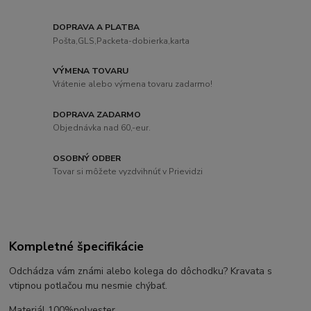
DOPRAVA A PLATBA
Pošta,GLS,Packeta-dobierka,karta
VÝMENA TOVARU
Vrátenie alebo výmena tovaru zadarmo!
DOPRAVA ZADARMO
Objednávka nad 60,-eur.
OSOBNÝ ODBER
Tovar si môžete vyzdvihnúť v Prievidzi
Kompletné špecifikácie
Odchádza vám známi alebo kolega do dôchodku? Kravata s
vtipnou potlačou mu nesmie chýbať.
Materiál 100%polyester.