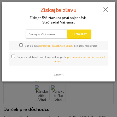
0
ks
+421 910 582 980
za
0,00 EUR
Získajte zľavu
(Po-Pi 9.00-16.00)
Získajte 5% zľavu na prvú objednávku
Stačí zadať Váš email
Menu
Odoslať
Hľadať
Súhlasím so
spracovaním osobných údajov
pre účely registrácie.
Úvod
VTIPNÉ TRIČKÁ
Pánske tričko Vitaj Penzia
Prajem si odoberať novinky e-mailom podľa
podmienok spracovania osobných
údajov
.
Pánske tričko Vitaj Penzia
Zatvoriť
Darček pre dôchodcu