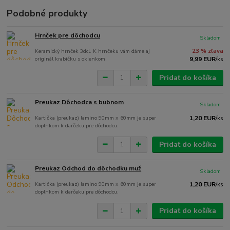
Podobné produkty
Hrnček pre dôchodcu
Skladom
Keramický hrnček 3dcl. K hrnčeku vám dáme aj
23 % zľava
originál krabičku s okienkom.
9,99 EUR
/
ks
Pridať do košíka
Preukaz Dôchodca s bubnom
Skladom
Kartička (preukaz) lamino 90mm x 60mm je super
1,20 EUR
/
ks
doplnkom k darčeku pre dôchodcu.
Pridať do košíka
Preukaz Odchod do dôchodku muž
Skladom
Kartička (preukaz) lamino 90mm x 60mm je super
1,20 EUR
/
ks
doplnkom k darčeku pre dôchodcu.
Pridať do košíka