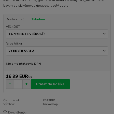
Kvalitné tričko strednej gramáže zn.Adler - Malfiny 160g/m2 so 100%
bavlny so silikónovou úpravou. ...
celý popis
Dostupnosť
Skladom
VEĽKOSŤ
farba trička
Nie sme platcovia DPH
16,99 EUR
/
ks
Pridať do košíka
Číslo produktu:
P349PIX
Výrobca:
trickoshop
Do obľúbených