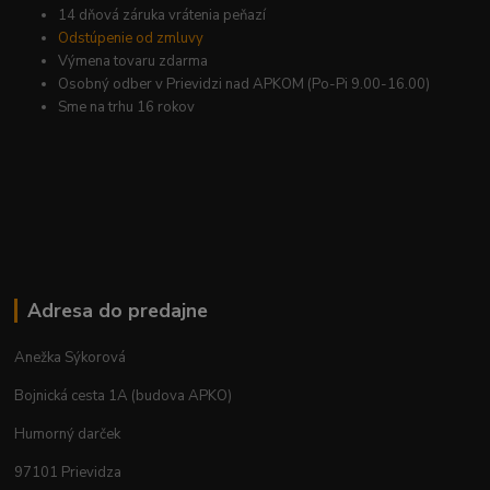
14 dňová záruka vrátenia peňazí
Odstúpenie od zmluvy
Výmena tovaru zdarma
Osobný odber v Prievidzi nad APKOM (Po-Pi 9.00-16.00)
Sme na trhu 16 rokov
Adresa do predajne
Anežka Sýkorová
Bojnická cesta 1A (budova APKO)
Humorný darček
97101 Prievidza