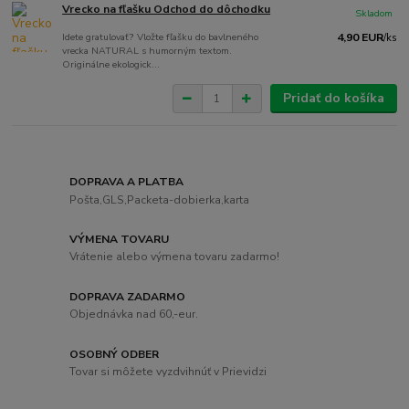
Vrecko na fľašku Odchod do dôchodku
Skladom
Idete gratulovať? Vložte fľašku do bavlneného
4,90 EUR
/
ks
vrecka NATURAL s humorným textom.
Originálne ekologick...
Pridať do košíka
DOPRAVA A PLATBA
Pošta,GLS,Packeta-dobierka,karta
VÝMENA TOVARU
Vrátenie alebo výmena tovaru zadarmo!
DOPRAVA ZADARMO
Objednávka nad 60,-eur.
OSOBNÝ ODBER
Tovar si môžete vyzdvihnúť v Prievidzi