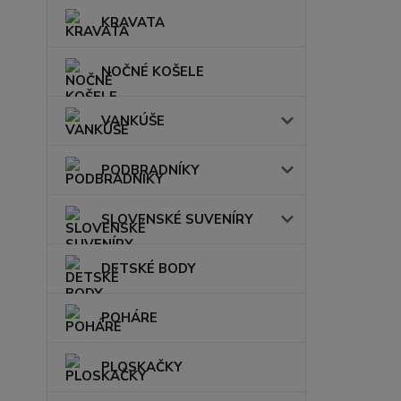
KRAVATA
NOČNÉ KOŠELE
VANKÚŠE
PODBRADNÍKY
SLOVENSKÉ SUVENÍRY
DETSKÉ BODY
POHÁRE
PLOSKAČKY