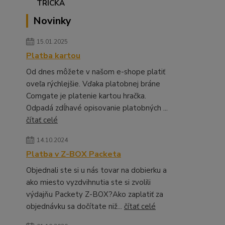
Novinky
15.01.2025
Platba kartou
Od dnes môžete v našom e-shope platiť
oveľa rýchlejšie. Vďaka platobnej bráne
Comgate je platenie kartou hračka.
Odpadá zdĺhavé opisovanie platobných ...
čítať celé
14.10.2024
Platba v Z-BOX Packeta
Objednali ste si u nás tovar na dobierku a
ako miesto vyzdvihnutia ste si zvolili
výdajňu Packety Z-BOX?Ako zaplatiť za
objednávku sa dočítate niž...
čítať celé