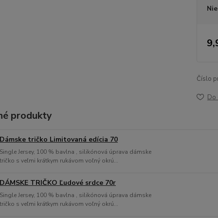
Nie
9,
Číslo p
Do 
é produkty
Dámske tričko Limitovaná edícia 70
Single Jersey, 100 % bavlna , silikónová úprava dámske
tričko s veľmi krátkym rukávom voľný okrú...
DÁMSKE TRIČKO Ľudové srdce 70r
Single Jersey, 100 % bavlna , silikónová úprava dámske
tričko s veľmi krátkym rukávom voľný okrú...