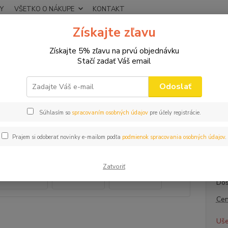
Y
VŠETKO O NÁKUPE
KONTAKT
Získajte zľavu
Neviet
Hľadať
+421
Získajte 5% zľavu na prvú objednávku
(Po-Pi
Stačí zadať Váš email
HRNČEKY
Hrnček k 70 narodeninám
Odoslať
ek k 70 narodeninám
Súhlasím so
spracovaním osobných údajov
pre účely registrácie.
Naro
Prajem si odoberať novinky e-mailom podľa
podmienok spracovania osobných údajov
.
Doplno
Zatvoriť
Dos
Cen
Uše