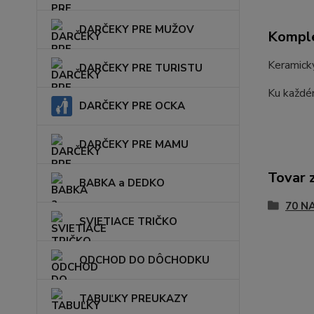
DARČEKY PRE MUŽOV
Komple
Keramický
DARČEKY PRE TURISTU
Ku každé
DARČEKY PRE OCKA
DARČEKY PRE MAMU
Tovar 
BABKA a DEDKO
70 N
SVIETIACE TRIČKO
ODCHOD DO DÔCHODKU
TABUĽKY PREUKAZY