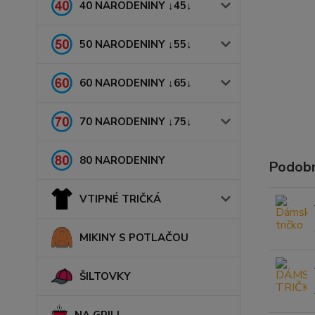
40 NARODENINY ↓45↓
50 NARODENINY ↓55↓
60 NARODENINY ↓65↓
70 NARODENINY ↓75↓
80 NARODENINY
Podobn
VTIPNÉ TRIČKÁ
MIKINY S POTLAČOU
ŠILTOVKY