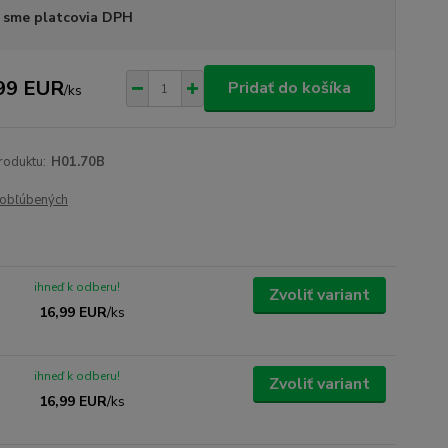
 sme platcovia DPH
99 EUR
Pridať do košíka
/
ks
roduktu:
H01.70B
obľúbených
ihneď k odberu!
Zvoliť variant
16,99 EUR
/
ks
ihneď k odberu!
Zvoliť variant
16,99 EUR
/
ks