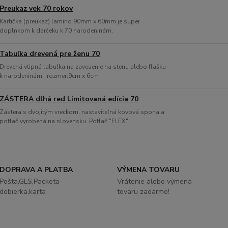
Preukaz vek 70 rokov
Kartička (preukaz) lamino 90mm x 60mm je super
doplnkom k darčeku k 70 narodeninám.
Tabuľka drevená pre ženu 70
Drevená vtipná tabuľka na zavesenie na stenu alebo fľašku
k narodeninám. rozmer:9cm x 6cm
ZÁSTERA dlhá red Limitovaná edícia 70
Zástera s dvojitým vreckom, nastaviteľná kovová spona a
potlač vyrobená na slovensku. Potlač "FLEX"...
DOPRAVA A PLATBA
VÝMENA TOVARU
Pošta,GLS,Packeta-
Vrátenie alebo výmena
dobierka,karta
tovaru zadarmo!