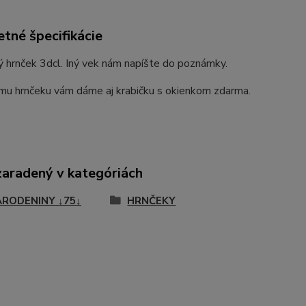
tné špecifikácie
 hrnček 3dcl. Iný vek nám napíšte do poznámky.
mu hrnčeku vám dáme aj krabičku s okienkom zdarma.
zaradený v kategóriách
ARODENINY ↓75↓
HRNČEKY