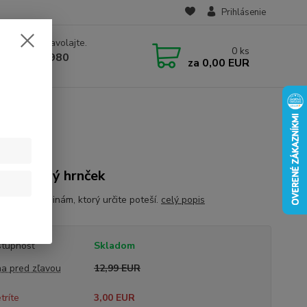
Prihlásenie
e si rady? Zavolajte.
0
ks
 910 582 980
za
0,00 EUR
 9.00-16.00)
deninový hrnček
k k narodeninám, ktorý určite poteší.
celý popis
tupnosť
Skladom
a pred zľavou
12,99 EUR
tríte
3,00 EUR