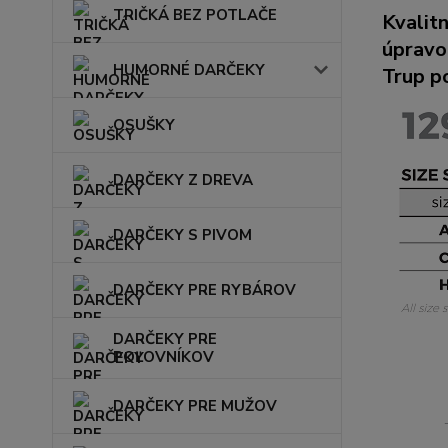
TRIČKÁ BEZ POTLAČE
Kvalit
úpravo
HUMORNÉ DARČEKY
Trup po
OSUŠKY
DARČEKY Z DREVA
DARČEKY S PIVOM
DARČEKY PRE RYBÁROV
DARČEKY PRE
POĽOVNÍKOV
DARČEKY PRE MUŽOV