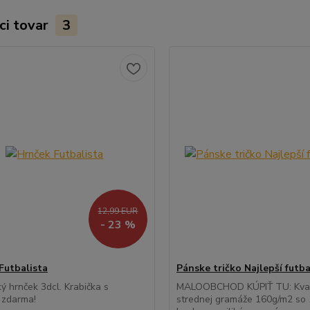
ci tovar
3
12,99 EUR
- 23 %
Futbalista
Pánske tričko Najlepší futba
ý hrnček 3dcl. Krabička s
MALOOBCHOD KÚPIŤ TU: Kvali
 zdarma!
strednej gramáže 160g/m2 so