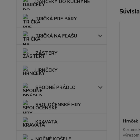
DARČEKY DO KUCHYNE
Súvisia
TRIČKÁ PRE PÁRY
TRIČKÁ NA FĽAŠU
ZÁSTERY
HRNČEKY
SPODNÉ PRÁDLO
SPOLOČENSKÉ HRY
Hrnček 
KRAVATA
Keramick
výrezom
NOČNÉ KOŠELE