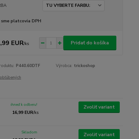
RBA
 sme platcovia DPH
,99 EUR
Pridať do košíka
/
ks
roduktu:
P440.60DTF
Výrobca:
trickoshop
obľúbených
ihneď k odberu!
Zvoliť variant
16,99 EUR
/
ks
Skladom
Zvoliť variant