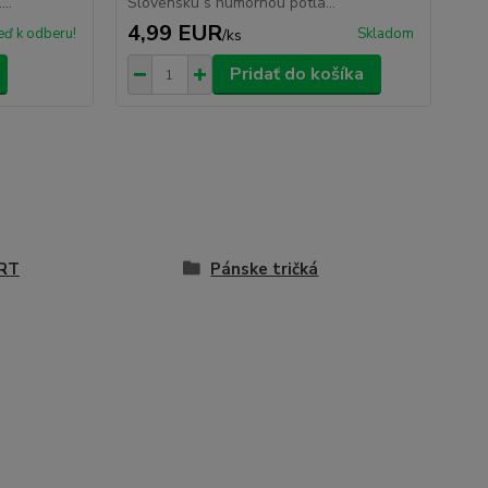
..
Slovensku s humornou potla...
4,99 EUR
eď k odberu!
Skladom
/
ks
Pridať do košíka
RT
Pánske tričká