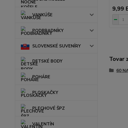
9,99 
VANKÚŠE
PODBRADNÍKY
SLOVENSKÉ SUVENÍRY
Tovar 
DETSKÉ BODY
60 N
POHÁRE
PLOSKAČKY
PLECHOVÉ ŠPZ
VALENTÍN