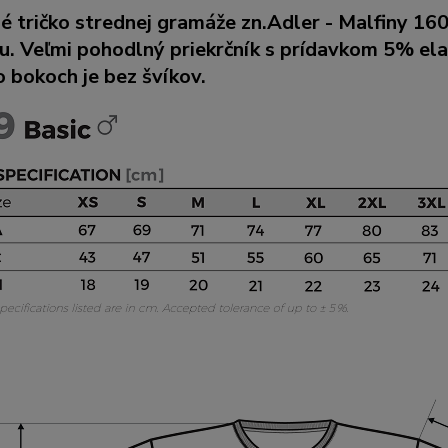
né tričko strednej gramáže zn.Adler - Malfiny 1
u. Veľmi pohodlný priekrčník s prídavkom 5% el
 bokoch je bez švíkov.