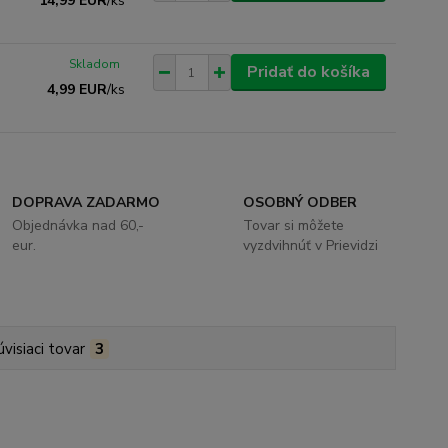
14,99 EUR
/
ks
Skladom
Pridať do košíka
4,99 EUR
/
ks
DOPRAVA ZADARMO
OSOBNÝ ODBER
Objednávka nad 60,-
Tovar si môžete
eur.
vyzdvihnúť v Prievidzi
úvisiaci tovar
3