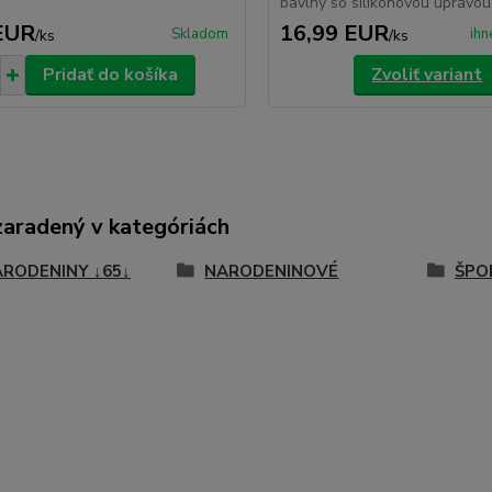
bavlny so silikónovou úpravou..
EUR
16,99 EUR
Skladom
ihn
/
ks
/
ks
Pridať do košíka
Zvoliť variant
zaradený v kategóriách
ARODENINY ↓65↓
NARODENINOVÉ
ŠPO