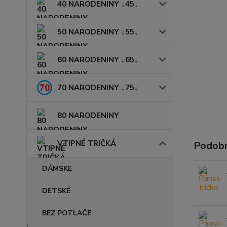
40 NARODENINY ↓45↓
50 NARODENINY ↓55↓
60 NARODENINY ↓65↓
70 NARODENINY ↓75↓
80 NARODENINY
VTIPNÉ TRIČKÁ
Podobn
DÁMSKE
DETSKÉ
BEZ POTLAČE