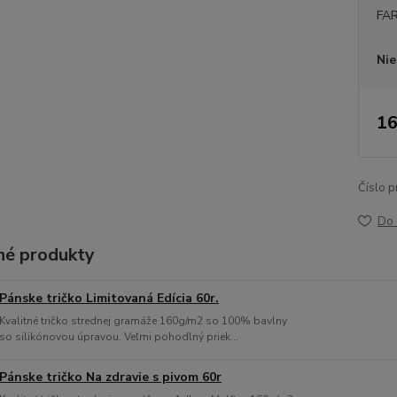
FA
Nie
16
Číslo p
Do 
é produkty
Pánske tričko Limitovaná Edícia 60r.
Kvalitné tričko strednej gramáže 160g/m2 so 100% bavlny
so silikónovou úpravou. Veľmi pohodlný priek...
Pánske tričko Na zdravie s pivom 60r