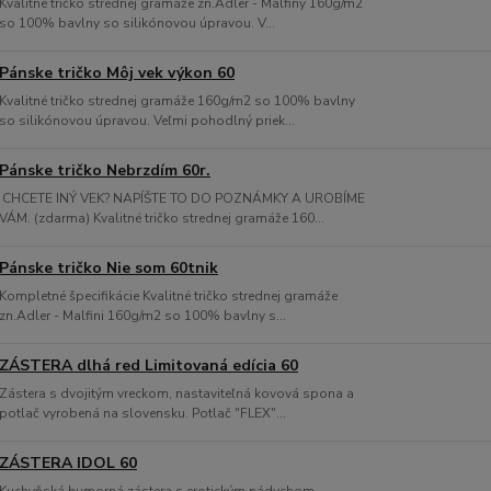
Kvalitné tričko strednej gramáže zn.Adler - Malfiny 160g/m2
so 100% bavlny so silikónovou úpravou. V...
Pánske tričko Môj vek výkon 60
Kvalitné tričko strednej gramáže 160g/m2 so 100% bavlny
so silikónovou úpravou. Veľmi pohodlný priek...
Pánske tričko Nebrzdím 60r.
CHCETE INÝ VEK? NAPÍŠTE TO DO POZNÁMKY A UROBÍME
VÁM. (zdarma) Kvalitné tričko strednej gramáže 160...
Pánske tričko Nie som 60tnik
Kompletné špecifikácie Kvalitné tričko strednej gramáže
zn.Adler - Malfini 160g/m2 so 100% bavlny s...
ZÁSTERA dlhá red Limitovaná edícia 60
Zástera s dvojitým vreckom, nastaviteľná kovová spona a
potlač vyrobená na slovensku. Potlač "FLEX"...
ZÁSTERA IDOL 60