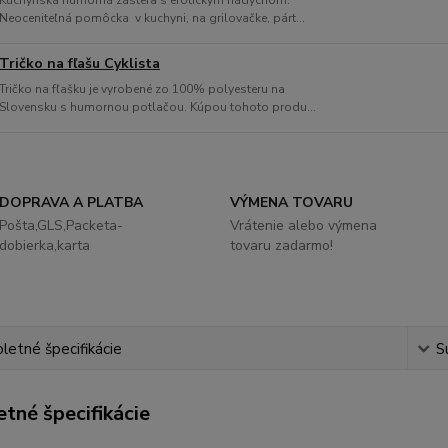
Kuchyňská humorná zástera s erotickým nádychom.
Neoceniteľná pomôcka v kuchyni, na grilovačke, párt...
Tričko na fľašu Cyklista
Tričko na fľašku je vyrobené zo 100% polyesteru na
Slovensku s humornou potlačou. Kúpou tohoto produ...
DOPRAVA A PLATBA
VÝMENA TOVARU
Pošta,GLS,Packeta-
Vrátenie alebo výmena
dobierka,karta
tovaru zadarmo!
etné špecifikácie
S
tné špecifikácie