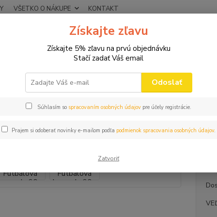
Y
VŠETKO O NÁKUPE
KONTAKT
Získajte zľavu
Neviet
Hľadať
+421
Získajte 5% zľavu na prvú objednávku
(Po-Pi
Stačí zadať Váš email
VTIPNÉ TRIČKÁ
NARODENINOVÉ
Pánske tričko Futbalová legenda 6
Odoslať
ke tričko Futbalová legenda 60r
Súhlasím so
spracovaním osobných údajov
pre účely registrácie.
Darč
Prajem si odoberať novinky e-mailom podľa
podmienok spracovania osobných údajov
.
Kvalit
bavlny
Zatvoriť
Dos
VE