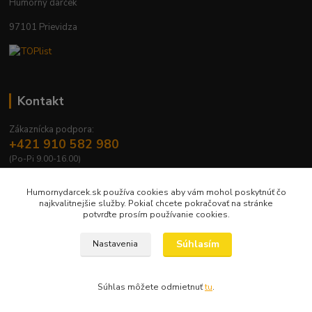
Humorný darček
97101 Prievidza
Kontakt
Zákaznícka podpora:
+421 910 582 980
(Po-Pi 9.00-16.00)
info@humornydarcek.sk
Humornydarcek.sk používa cookies aby vám mohol poskytnúť čo
najkvalitnejšie služby. Pokiaľ chcete pokračovať na stránke
potvrďte prosím používanie cookies.
Súhlasím
Nastavenia
Copyright © 2009 – 2026 e-shop humornydarcek.sk
Súhlas môžete odmietnuť
tu
.
Vytvorené na
Eshop-rychlo.sk