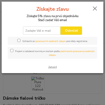
0
ks
+421 910 582 980
za
0,00 EUR
Získajte zľavu
(Po-Pi 9.00-16.00)
Získajte 5% zľavu na prvú objednávku
Stačí zadať Váš email
Menu
Odoslať
Hľadať
Súhlasím so
spracovaním osobných údajov
pre účely registrácie.
Úvod
TRIČKÁ BEZ POTLAČE
Tričko Pure 122 Fialová
Prajem si odoberať novinky e-mailom podľa
podmienok spracovania osobných
údajov
.
Tričko Pure 122 Fialová
Zatvoriť
Dámske fialové tričko