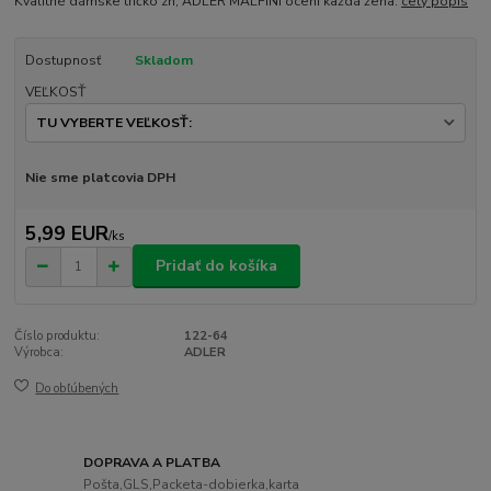
Kvalitné dámske tričko zn, ADLER MALFINI ocení každá žena.
celý popis
Dostupnosť
Skladom
VEĽKOSŤ
Nie sme platcovia DPH
5,99 EUR
/
ks
Pridať do košíka
Číslo produktu:
122-64
Výrobca:
ADLER
Do obľúbených
DOPRAVA A PLATBA
Pošta,GLS,Packeta-dobierka,karta