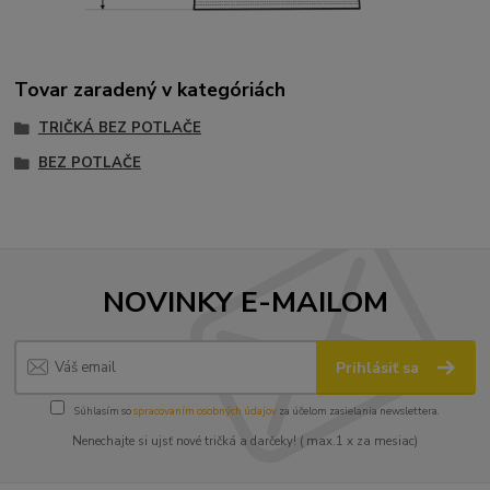
Tovar zaradený v kategóriách
TRIČKÁ BEZ POTLAČE
BEZ POTLAČE
NOVINKY E-MAILOM
Prihlásiť sa
Súhlasím so
spracovaním osobných údajov
za účelom zasielania newslettera.
Nenechajte si ujsť nové tričká a darčeky! ( max.1 x za mesiac)