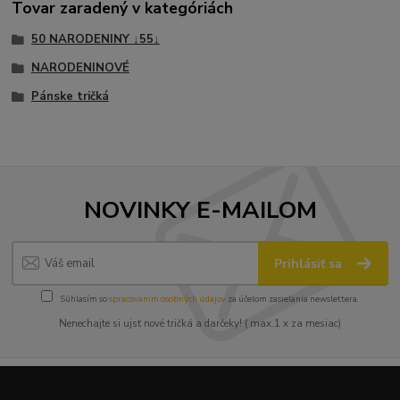
Tovar zaradený v kategóriách
50 NARODENINY ↓55↓
NARODENINOVÉ
Pánske tričká
NOVINKY E-MAILOM
Prihlásiť sa
Súhlasím so
spracovaním osobných údajov
za účelom zasielania newslettera.
Nenechajte si ujsť nové tričká a darčeky! ( max.1 x za mesiac)