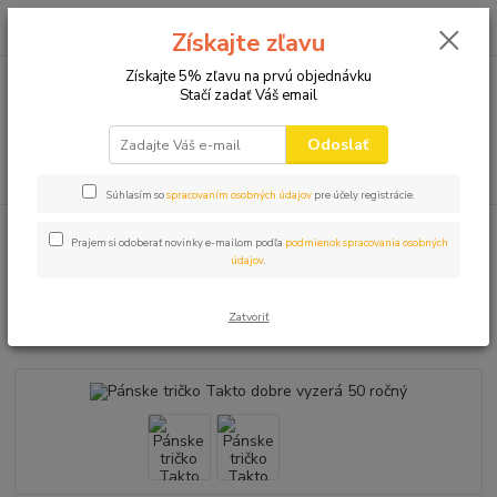
0
ks
+421 910 582 980
za
0,00 EUR
Získajte zľavu
(Po-Pi 9.00-16.00)
Získajte 5% zľavu na prvú objednávku
Stačí zadať Váš email
Menu
Odoslať
Hľadať
Súhlasím so
spracovaním osobných údajov
pre účely registrácie.
Úvod
VTIPNÉ TRIČKÁ
NARODENINOVÉ
Pánske tričko Takto dobre
Prajem si odoberať novinky e-mailom podľa
podmienok spracovania osobných
vyzerá 50 ročný
údajov
.
Pánske tričko Takto dobre vyzerá
Zatvoriť
50 ročný