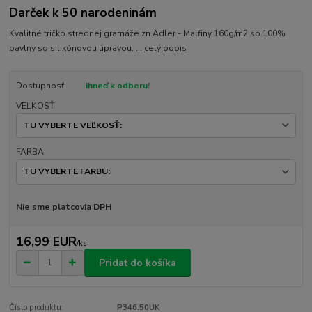
Darček k 50 narodeninám
Kvalitné tričko strednej gramáže zn.Adler - Malfiny 160g/m2 so 100%
bavlny so silikónovou úpravou. ...
celý popis
Dostupnosť
ihneď k odberu!
VEĽKOSŤ
FARBA
Nie sme platcovia DPH
16,99 EUR
/
ks
Pridať do košíka
Číslo produktu:
P346.50UK