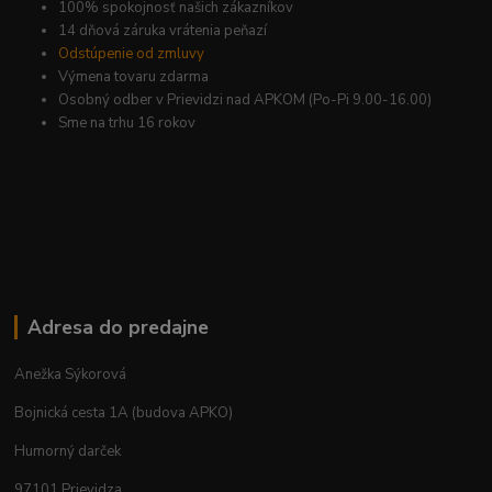
100% spokojnosť našich zákazníkov
14 dňová záruka vrátenia peňazí
Odstúpenie od zmluvy
Výmena tovaru zdarma
Osobný odber v Prievidzi nad APKOM (Po-Pi 9.00-16.00)
Sme na trhu 16 rokov
Adresa do predajne
Anežka Sýkorová
Bojnická cesta 1A (budova APKO)
Humorný darček
97101 Prievidza