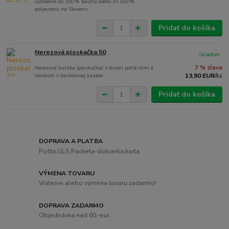
vyrobené zo 100% bavlny alebo zo 100%
polyesteru na Slovens...
Pridať do košíka
Nerezová ploskačka 50
Skladom
Nerezová butilka (ploskačka) s dvomi pohárikmi a
7 % zľava
lievikom v darčekovej kazete.
13,90 EUR
/
ks
Pridať do košíka
DOPRAVA A PLATBA
Pošta,GLS,Packeta-dobierka,karta
VÝMENA TOVARU
Vrátenie alebo výmena tovaru zadarmo!
DOPRAVA ZADARMO
Objednávka nad 60,-eur.