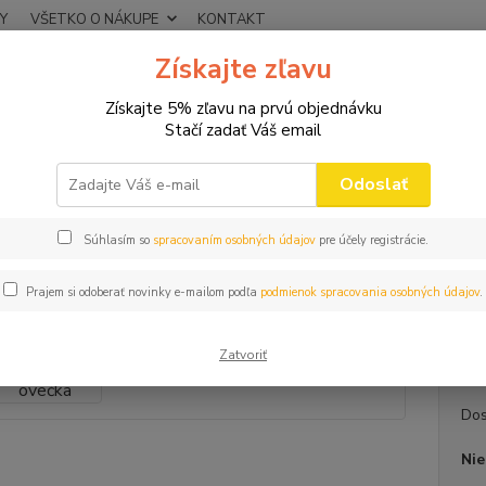
Y
VŠETKO O NÁKUPE
KONTAKT
Získajte zľavu
Neviet
Hľadať
+421
Získajte 5% zľavu na prvú objednávku
(Po-Pi
Stačí zadať Váš email
NOVINKY 2025
Magnetka Slovensko kr. ovečka
Odoslať
etka Slovensko kr. ovečka
Súhlasím so
spracovaním osobných údajov
pre účely registrácie.
Kera
Prajem si odoberať novinky e-mailom podľa
podmienok spracovania osobných údajov
.
Kerami
70mm
Zatvoriť
Dos
Nie