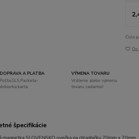
2,
Číslo p
Do 
DOPRAVA A PLATBA
VÝMENA TOVARU
Pošta,GLS,Packeta-
Vrátenie alebo výmena
dobierka,karta
tovaru zadarmo!
tné špecifikácie
ká magnetka SLOVENSKO ovečka na chladničku 70mm x 70mm