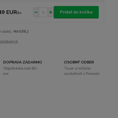
49 EUR
Pridať do košíka
/
ks
roduktu:
MAG08.2
obľúbených
DOPRAVA ZADARMO
OSOBNÝ ODBER
Objednávka nad 60,-
Tovar si môžete
eur.
vyzdvihnúť v Prievidzi