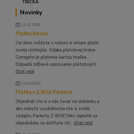
Novinky
15.01.2025
Platba kartou
Od dnes môžete v našom e-shope platiť
oveľa rýchlejšie. Vďaka platobnej bráne
Comgate je platenie kartou hračka.
Odpadá zdĺhavé opisovanie platobných ...
čítať celé
14.10.2024
Platba v Z-BOX Packeta
Objednali ste si u nás tovar na dobierku a
ako miesto vyzdvihnutia ste si zvolili
výdajňu Packety Z-BOX?Ako zaplatiť za
objednávku sa dočítate niž...
čítať celé