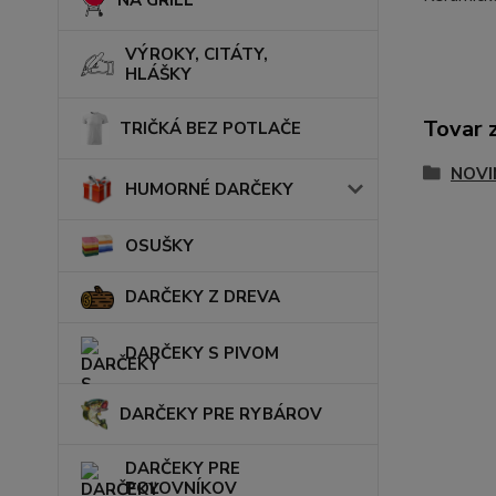
NA GRILL
VÝROKY, CITÁTY,
HLÁŠKY
Tovar 
TRIČKÁ BEZ POTLAČE
NOVI
HUMORNÉ DARČEKY
OSUŠKY
DARČEKY Z DREVA
DARČEKY S PIVOM
DARČEKY PRE RYBÁROV
DARČEKY PRE
POĽOVNÍKOV