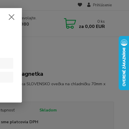
Prihlásenie
e si rady? Zavolajte.
0
ks
 910 582 980
za
0,00 EUR
 9.00-16.00)
mická magnetka
cká magnetka SLOVENSKO ovečka na chladničku 70mm x
celý popis
tupnosť
Skladom
 sme platcovia DPH