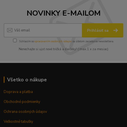
NOVINKY E-MAILOM
Prihlásiť sa
Súhlasím so
spracovaním osobných údajov
za účelom zasielania newslettera.
Nenechajte si ujsť nové tričká a darčeky! ( max.1 x za mesiac)
Všetko o nákupe
Doprava a platba
Obchodné podmienky
Ochrana osobných údajov
Veľkostné tabuľky