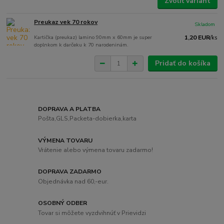
Zvoliť variant
Preukaz vek 70 rokov
Skladom
Kartička (preukaz) lamino 90mm x 60mm je super
1,20 EUR
/
ks
doplnkom k darčeku k 70 narodeninám.
Pridať do košíka
DOPRAVA A PLATBA
Pošta,GLS,Packeta-dobierka,karta
VÝMENA TOVARU
Vrátenie alebo výmena tovaru zadarmo!
DOPRAVA ZADARMO
Objednávka nad 60,-eur.
OSOBNÝ ODBER
Tovar si môžete vyzdvihnúť v Prievidzi