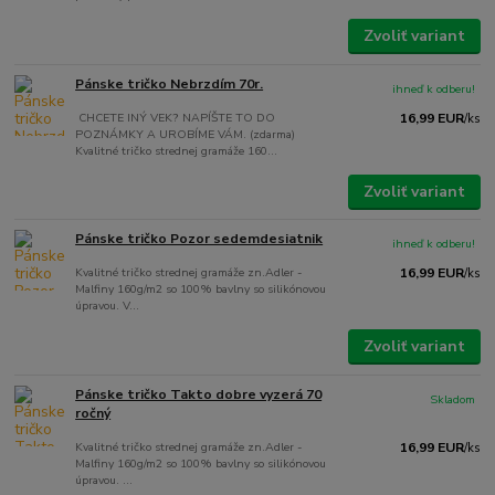
Zvoliť variant
Pánske tričko Nebrzdím 70r.
ihneď k odberu!
CHCETE INÝ VEK? NAPÍŠTE TO DO
16,99 EUR
/
ks
POZNÁMKY A UROBÍME VÁM. (zdarma)
Kvalitné tričko strednej gramáže 160...
Zvoliť variant
Pánske tričko Pozor sedemdesiatnik
ihneď k odberu!
Kvalitné tričko strednej gramáže zn.Adler -
16,99 EUR
/
ks
Malfiny 160g/m2 so 100% bavlny so silikónovou
úpravou. V...
Zvoliť variant
Pánske tričko Takto dobre vyzerá 70
Skladom
ročný
Kvalitné tričko strednej gramáže zn.Adler -
16,99 EUR
/
ks
Malfiny 160g/m2 so 100% bavlny so silikónovou
úpravou. ...