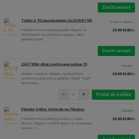
Zvoliť variant
Tričko k 70 narodeninám OLDOMETER
ihneď k odberu!
Kvalitné tričko strednej gramáže 160g/m2 so
15,99 EUR
/
ks
100% bavlny so silikónovou úpravou. Veľmi
pohodlný priek...
Zvoliť variant
ZÁSTERA dlhá Limitovaná edícia 70
Skladom
Zástera s dvojitým vreckom, nastaviteľným
18,99 EUR
/
ks
remienkom okolo krku a potlačou. Potlač "FLEX"
technológio...
Pridať do košíka
Pánske tričko Veterán na 70rokov
Skladom
Kvalitné tričko strednej gramáže zn.Adler -
16,99 EUR
/
ks
Malfiny 160g/m2 so 100% bavlny so silikónovou
úpravou. V...