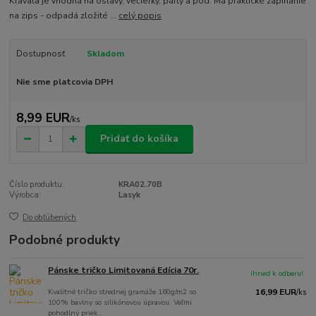
Kravata je vhodná na oslavy, večierky, párty a pod. Má praktické zapínanie
na zips - odpadá zložité ...
celý popis
Dostupnosť
Skladom
Nie sme platcovia DPH
8,99 EUR
/
ks
Pridať do košíka
Číslo produktu:
KRA02.70B
Výrobca:
Lasyk
Do obľúbených
Podobné produkty
Pánske tričko Limitovaná Edícia 70r.
ihneď k odberu!
Kvalitné tričko strednej gramáže 160g/m2 so
16,99 EUR
/
ks
100% bavlny so silikónovou úpravou. Veľmi
pohodlný priek...