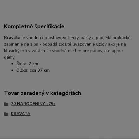
Kompletné špecifikácie
Kravata
je vhodná na oslavy, večierky, párty a pod. Má praktické
zapínanie na zips - odpadá zložité uväzovanie uzlov ako je na
klasických kravatách. Je vhodná nie len pre pánov, ale aj pre
dámy.
Šírka:
7 cm
Dĺžka:
cca 37 cm
Tovar zaradený v kategóriách
70 NARODENINY ↓75↓
KRAVATA