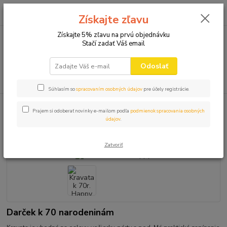
0
ks
+421 910 582 980
za
0,00 EUR
Získajte zľavu
(Po-Pi 9.00-16.00)
Získajte 5% zľavu na prvú objednávku
Stačí zadať Váš email
Menu
Odoslať
Hľadať
Súhlasím so
spracovaním osobných údajov
pre účely registrácie.
Úvod
KRAVATA
Kravata k 70r. Happy
Prajem si odoberať novinky e-mailom podľa
podmienok spracovania osobných
údajov
.
Kravata k 70r. Happy
Zatvoriť
Darček k 70 narodeninám