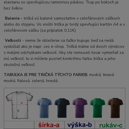
elastanu so spevňujúcou ramennou páskou. Trup po bokoch je
bez švíkov.
Balenie -
tričká sú balené samostatne v celofánových sáčkoch
alebo do stojanu. Vo vnútri trička je tvrdý spevňujúci kartón A4 a v
celofánovom sáčku (za príplatok 0,11€)
Veľkosti
- vieme že oblečenie sa ťažko kupuje, keď sa nedá
vyskúšať ako je napr. cez e-shop. Tričká máme od dvoch výrobcov
s malými odchylkami veľkostí. Aby ste nemuseli tovar vymieňať za
inú veľkosť, tu si môžete pozrieť konkrétnu farbu trička a jeho
skutočnú veľkosť.
TABUĽKA JE PRE TRIČKÁ TÝCHTO FARIEB:
modrá, tmavá
modrá, fialová, zelená, hnedá,