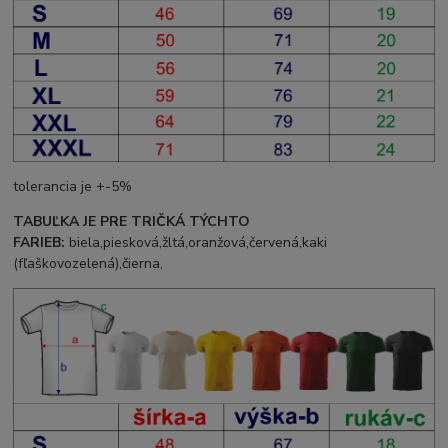
tolerancia je +-5%
TABUĽKA JE PRE TRIČKÁ TÝCHTO
FARIEB:
biela,piesková,žltá,oranžová,červená,kaki
(fľaškovozelená),čierna,