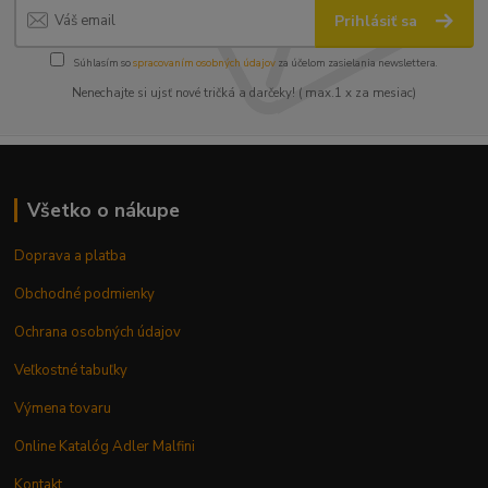
Prihlásiť sa
Súhlasím so
spracovaním osobných údajov
za účelom zasielania newslettera.
Nenechajte si ujsť nové tričká a darčeky! ( max.1 x za mesiac)
Všetko o nákupe
Doprava a platba
Obchodné podmienky
Ochrana osobných údajov
Veľkostné tabuľky
Výmena tovaru
Online Katalóg Adler Malfini
Kontakt