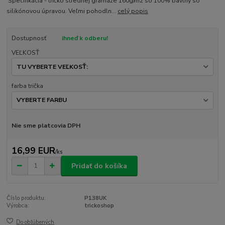
Špecifikácia - tričko strednej gramáže 160g/m2 so 100% bavlny so
silikónovou úpravou. Veľmi pohodln...
celý popis
Dostupnosť
ihneď k odberu!
VEĽKOSŤ
farba trička
Nie sme platcovia DPH
16,99 EUR
/
ks
Pridať do košíka
Číslo produktu:
P138UK
Výrobca:
trickoshop
Do obľúbených