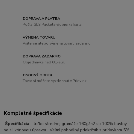
DOPRAVA A PLATBA
Pošta,GLS,Packeta-dobierka,karta
VÝMENA TOVARU
Vrátenie alebo výmena tovaru zadarmo!
DOPRAVA ZADARMO
Objednávka nad 60,-eur.
OSOBNÝ ODBER
Tovar si môžete vyzdvihnúť v Prievidzi
Kompletné špecifikácie
Špecifikácia
- tričko strednej gramáže 160g/m2 so 100% bavlny
so silikónovou úpravou. Veľmi pohodlný priekrčník s prídavkom 5%