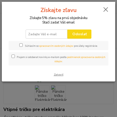
0
ks
+421 910 582 980
za
0,00 EUR
Získajte zľavu
(Po-Pi 9.00-16.00)
Získajte 5% zľavu na prvú objednávku
Stačí zadať Váš email
Menu
Odoslať
Hľadať
Súhlasím so
spracovaním osobných údajov
pre účely registrácie.
Úvod
VTIPNÉ TRIČKÁ
PRÁCA
Pánske tričko Elektrikár
Prajem si odoberať novinky e-mailom podľa
podmienok spracovania osobných
údajov
.
Pánske tričko Elektrikár
Zatvoriť
Vtipné tričko pre elektrikára