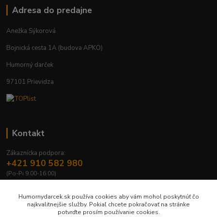
Adresa do predajne
Anežka Sýkorová
Bojnická cesta 1A (budova APKO)
Humorný darček
97101 Prievidza
Kontakt
Zákaznícka podpora:
+421 910 582 980
(Po-Pi 9.00-16.00)
info@humornydarcek.sk
Humornydarcek.sk používa cookies aby vám mohol poskytnúť čo
najkvalitnejšie služby. Pokiaľ chcete pokračovať na stránke
potvrďte prosím používanie cookies.