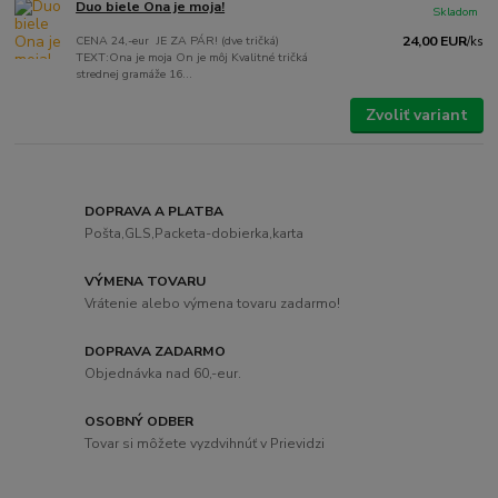
Duo biele Ona je moja!
Skladom
CENA 24,-eur JE ZA PÁR! (dve tričká)
24,00 EUR
/
ks
TEXT:Ona je moja On je môj Kvalitné tričká
strednej gramáže 16...
Zvoliť variant
DOPRAVA A PLATBA
Pošta,GLS,Packeta-dobierka,karta
VÝMENA TOVARU
Vrátenie alebo výmena tovaru zadarmo!
DOPRAVA ZADARMO
Objednávka nad 60,-eur.
OSOBNÝ ODBER
Tovar si môžete vyzdvihnúť v Prievidzi