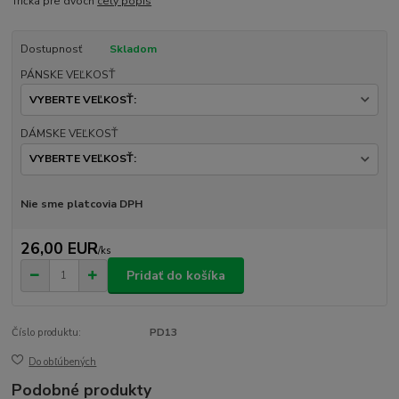
Tričká pre dvoch
celý popis
Dostupnosť
Skladom
PÁNSKE VEĽKOSŤ
DÁMSKE VEĽKOSŤ
Nie sme platcovia DPH
26,00 EUR
/
ks
Pridať do košíka
Číslo produktu:
PD13
Do obľúbených
Podobné produkty