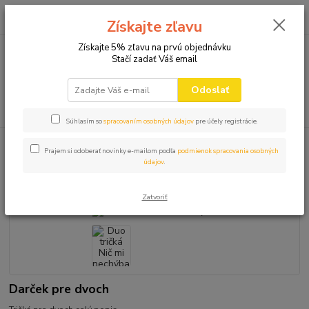
0
ks
+421 910 582 980
za
0,00 EUR
Získajte zľavu
(Po-Pi 9.00-16.00)
Získajte 5% zľavu na prvú objednávku
Stačí zadať Váš email
Menu
Odoslať
Hľadať
Súhlasím so
spracovaním osobných údajov
pre účely registrácie.
Úvod
TRIČKÁ PRE PÁRY
Duo tričká Nič mi nechýba
Prajem si odoberať novinky e-mailom podľa
podmienok spracovania osobných
údajov
.
Duo tričká Nič mi nechýba
Zatvoriť
Darček pre dvoch