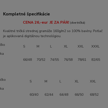
Kompletné špecifikácie
CENA 26,-eur JE ZA PÁR!
(dve tričká)
Kvalitné tričká strednej gramáže 160g/m2 so 100% bavlny. Potlač
je aplikovaná digitálnou technológiou.
ičko
S
M
L
XL
XXL
XXXL
rka
66/48
70/52
74/55
76/58
78/61
82/65
ičko
S
M
L
XL
XXL
rka
60/40
62/44
64/48
66/50
68/52