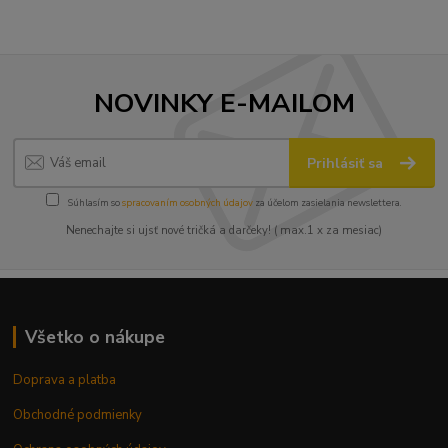
NOVINKY E-MAILOM
Prihlásiť sa
Súhlasím so
spracovaním osobných údajov
za účelom zasielania newslettera.
Nenechajte si ujsť nové tričká a darčeky! ( max.1 x za mesiac)
Všetko o nákupe
Doprava a platba
Obchodné podmienky