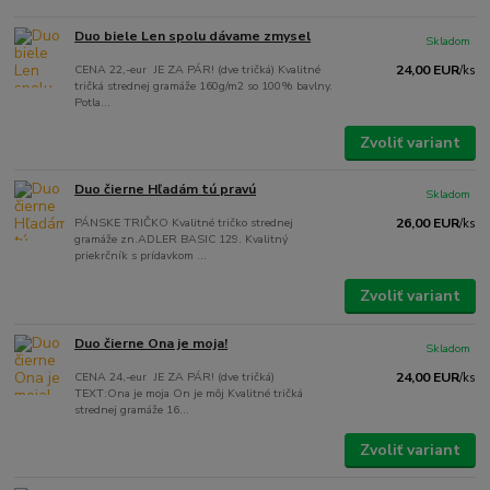
Duo biele Len spolu dávame zmysel
Skladom
CENA 22,-eur JE ZA PÁR! (dve tričká) Kvalitné
24,00 EUR
/
ks
tričká strednej gramáže 160g/m2 so 100% bavlny.
Potla...
Zvoliť variant
Duo čierne Hľadám tú pravú
Skladom
PÁNSKE TRIČKO Kvalitné tričko strednej
26,00 EUR
/
ks
gramáže zn.ADLER BASIC 129. Kvalitný
priekrčník s prídavkom ...
Zvoliť variant
Duo čierne Ona je moja!
Skladom
CENA 24,-eur JE ZA PÁR! (dve tričká)
24,00 EUR
/
ks
TEXT:Ona je moja On je môj Kvalitné tričká
strednej gramáže 16...
Zvoliť variant