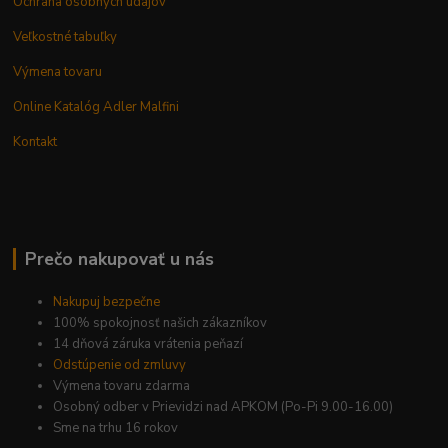
Ochrana osobných údajov
Veľkostné tabuľky
Výmena tovaru
Online Katalóg Adler Malfini
Kontakt
Prečo nakupovať u nás
Nakupuj bezpečne
100% spokojnosť našich zákazníkov
14 dňová záruka vrátenia peňazí
Odstúpenie od zmluvy
Výmena tovaru zdarma
Osobný odber v Prievidzi nad APKOM (Po-Pi 9.00-16.00)
Sme na trhu 16 rokov