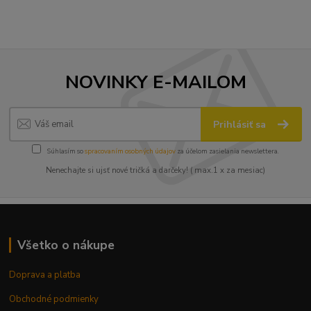
NOVINKY E-MAILOM
Prihlásiť sa
Súhlasím so
spracovaním osobných údajov
za účelom zasielania newslettera.
Nenechajte si ujsť nové tričká a darčeky! ( max.1 x za mesiac)
Všetko o nákupe
Doprava a platba
Obchodné podmienky