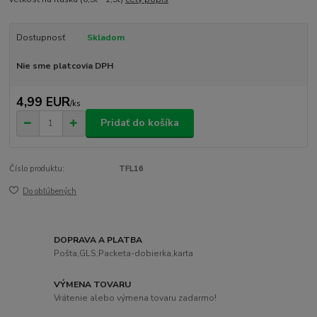
Dostupnosť
Skladom
Nie sme platcovia DPH
4,99 EUR
/
ks
Pridať do košíka
Číslo produktu:
TFL16
Do obľúbených
DOPRAVA A PLATBA
Pošta,GLS,Packeta-dobierka,karta
VÝMENA TOVARU
Vrátenie alebo výmena tovaru zadarmo!