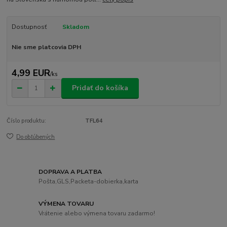
Dostupnosť
Skladom
Nie sme platcovia DPH
4,99 EUR
/
ks
Pridať do košíka
Číslo produktu:
TFL64
Do obľúbených
DOPRAVA A PLATBA
Pošta,GLS,Packeta-dobierka,karta
VÝMENA TOVARU
Vrátenie alebo výmena tovaru zadarmo!