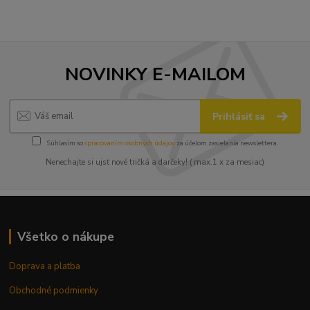
NOVINKY E-MAILOM
Prihlásiť sa
Súhlasím so
spracovaním osobných údajov
za účelom zasielania newslettera.
Nenechajte si ujsť nové tričká a darčeky! ( max.1 x za mesiac)
Všetko o nákupe
Doprava a platba
Obchodné podmienky