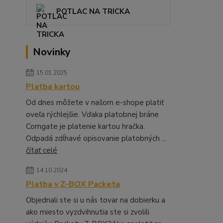
POTLAC NA TRICKA
Novinky
15.01.2025
Platba kartou
Od dnes môžete v našom e-shope platiť
oveľa rýchlejšie. Vďaka platobnej bráne
Comgate je platenie kartou hračka.
Odpadá zdĺhavé opisovanie platobných ...
čítať celé
14.10.2024
Platba v Z-BOX Packeta
Objednali ste si u nás tovar na dobierku a
ako miesto vyzdvihnutia ste si zvolili