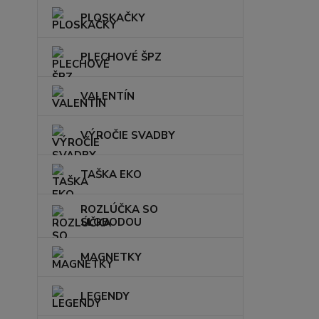
PLOSKAČKY
PLECHOVÉ ŠPZ
VALENTÍN
VÝROČIE SVADBY
TAŠKA EKO
ROZLÚČKA SO
SLOBODOU
MAGNETKY
LEGENDY