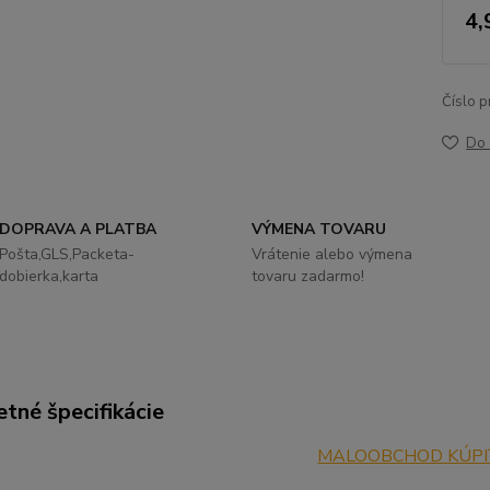
4,
Číslo p
Do 
DOPRAVA A PLATBA
VÝMENA TOVARU
Pošta,GLS,Packeta-
Vrátenie alebo výmena
dobierka,karta
tovaru zadarmo!
tné špecifikácie
MALOOBCHOD KÚPI