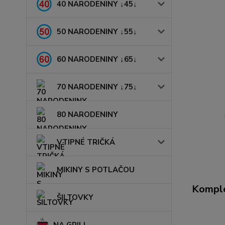
40 NARODENINY ↓45↓
50 NARODENINY ↓55↓
60 NARODENINY ↓65↓
70 NARODENINY ↓75↓
80 NARODENINY
VTIPNÉ TRIČKÁ
MIKINY S POTLAČOU
Komple
ŠILTOVKY