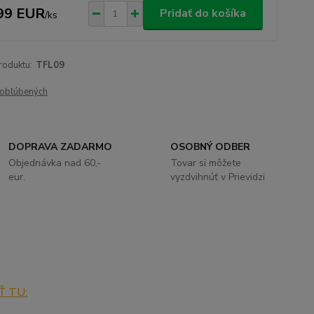
99 EUR
Pridať do košíka
/
ks
roduktu:
TFL09
obľúbených
DOPRAVA ZADARMO
OSOBNÝ ODBER
Objednávka nad 60,-
Tovar si môžete
eur.
vyzdvihnúť v Prievidzi
Ť TU: