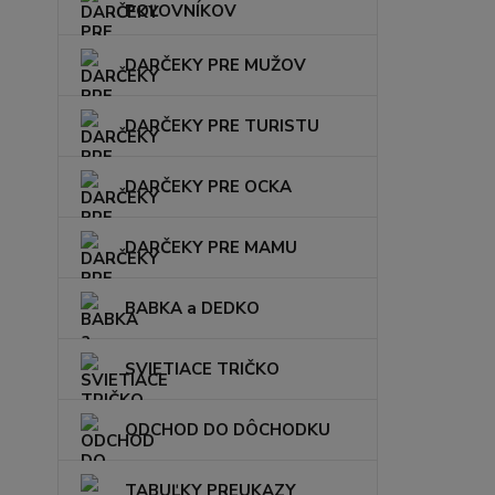
POĽOVNÍKOV
DARČEKY PRE MUŽOV
DARČEKY PRE TURISTU
DARČEKY PRE OCKA
DARČEKY PRE MAMU
BABKA a DEDKO
SVIETIACE TRIČKO
ODCHOD DO DÔCHODKU
TABUĽKY PREUKAZY