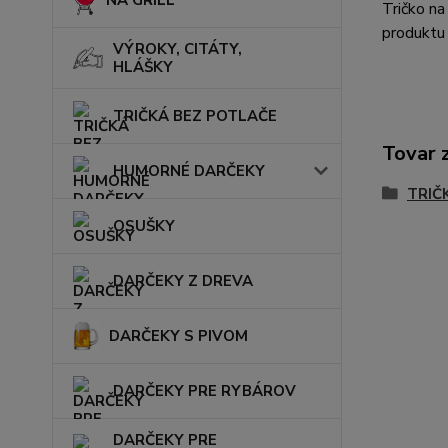
NA GRILL
Tričko n
produktu
VÝROKY, CITÁTY,
HLÁŠKY
TRIČKÁ BEZ POTLAČE
Tovar 
HUMORNÉ DARČEKY
TRIČ
OSUŠKY
DARČEKY Z DREVA
DARČEKY S PIVOM
DARČEKY PRE RYBÁROV
DARČEKY PRE