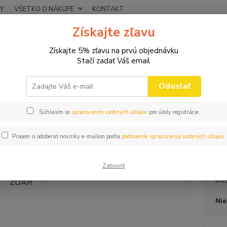
Y
VŠETKO O NÁKUPE
KONTAKT
Získajte zľavu
Neviet
Hľadať
+421
Získajte 5% zľavu na prvú objednávku
(Po-Pi
Stačí zadať Váš email
TRIČKÁ NA FĽAŠU
Tričko na fľašu LOVU ZDAR
Odoslať
ko na fľašu LOVU ZDAR
Súhlasím so
spracovaním osobných údajov
pre účely registrácie.
MALOOB
Prajem si odoberať novinky e-mailom podľa
podmienok spracovania osobných údajov
.
bavlny
Zatvoriť
Dos
Nie