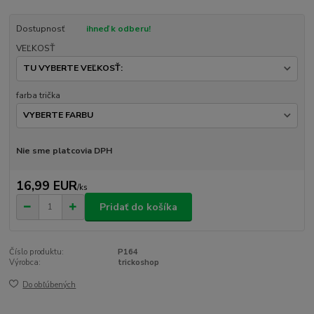
Dostupnosť
ihneď k odberu!
VEĽKOSŤ
farba trička
Nie sme platcovia DPH
16,99 EUR
/
ks
Pridať do košíka
Číslo produktu:
P164
Výrobca:
trickoshop
Do obľúbených