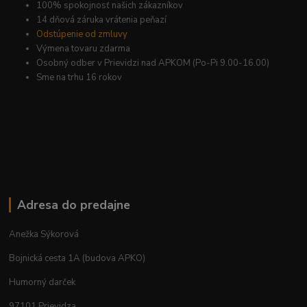
100% spokojnosť našich zákazníkov
14 dňová záruka vrátenia peňazí
Odstúpenie od zmluvy
Výmena tovaru zdarma
Osobný odber v Prievidzi nad APKOM (Po-Pi 9.00-16.00)
Sme na trhu 16 rokov
Adresa do predajne
Anežka Sýkorová
Bojnická cesta 1A (budova APKO)
Humorný darček
97101 Prievidza