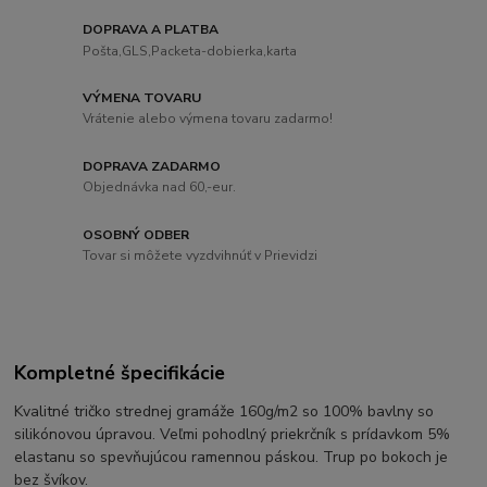
DOPRAVA A PLATBA
Pošta,GLS,Packeta-dobierka,karta
VÝMENA TOVARU
Vrátenie alebo výmena tovaru zadarmo!
DOPRAVA ZADARMO
Objednávka nad 60,-eur.
OSOBNÝ ODBER
Tovar si môžete vyzdvihnúť v Prievidzi
Kompletné špecifikácie
Kvalitné tričko strednej gramáže 160g/m2 so 100% bavlny so
silikónovou úpravou. Veľmi pohodlný priekrčník s prídavkom 5%
elastanu so spevňujúcou ramennou páskou. Trup po bokoch je
bez švíkov.