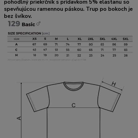
pohodlný priekrčník s prídavkom 5% elastanu so
spevňujúcou ramennou páskou. Trup po bokoch je
bez švíkov.