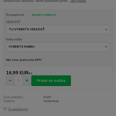
silikónovou úpravou. Veľmi pohodlný priek...
celý popis
Dostupnosť
ihneď k odberu!
VEĽKOSŤ
farba trička
Nie sme platcovia DPH
16,99 EUR
/
ks
Pridať do košíka
Číslo produktu:
P203
Výrobca:
trickoshop
Do obľúbených