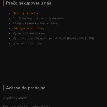
Prečo nakupovať u nás
Nakupuj bezpečne
100% spokojnosť našich zákazníkov
14 dňová záruka vrátenia peňazí
Odstúpenie od zmluvy
Výmena tovaru zdarma
Osobný odber v Prievidzi nad APKOM (Po-Pi 9.00-16.00)
Sme na trhu 16 rokov
Adresa do predajne
Anežka Sýkorová
Bojnická cesta 1A (budova APKO)