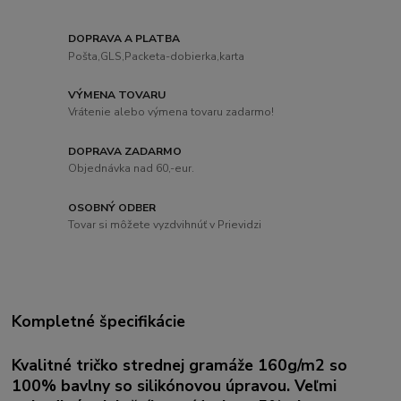
DOPRAVA A PLATBA
Pošta,GLS,Packeta-dobierka,karta
VÝMENA TOVARU
Vrátenie alebo výmena tovaru zadarmo!
DOPRAVA ZADARMO
Objednávka nad 60,-eur.
OSOBNÝ ODBER
Tovar si môžete vyzdvihnúť v Prievidzi
Kompletné špecifikácie
Kvalitné tričko strednej gramáže 160g/m2 so
100% bavlny so silikónovou úpravou. Veľmi