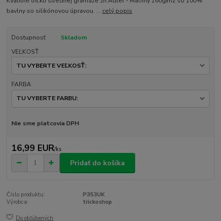
Kvalitné tričko strednej gramáže zn.Adler - Malfiny 160g/m2 so 100%
bavlny so silikónovou úpravou. ...
celý popis
Dostupnosť
Skladom
VEĽKOSŤ
FARBA
Nie sme platcovia DPH
16,99 EUR
/
ks
Pridať do košíka
Číslo produktu:
P353UK
Výrobca:
trickoshop
Do obľúbených