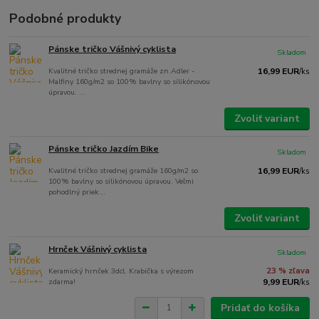
Podobné produkty
Pánske tričko Vášnivý cyklista
Skladom
Kvalitné tričko strednej gramáže zn.Adler -
16,99 EUR
/
ks
Malfiny 160g/m2 so 100% bavlny so silikónovou
úpravou. ...
Zvoliť variant
Pánske tričko Jazdím Bike
Skladom
Kvalitné tričko strednej gramáže 160g/m2 so
16,99 EUR
/
ks
100% bavlny so silikónovou úpravou. Veľmi
pohodlný priek...
Zvoliť variant
Hrnček Vášnivý cyklista
Skladom
Keramický hrnček 3dcl. Krabička s výrezom
23 % zľava
zdarma!
9,99 EUR
/
ks
Pridať do košíka