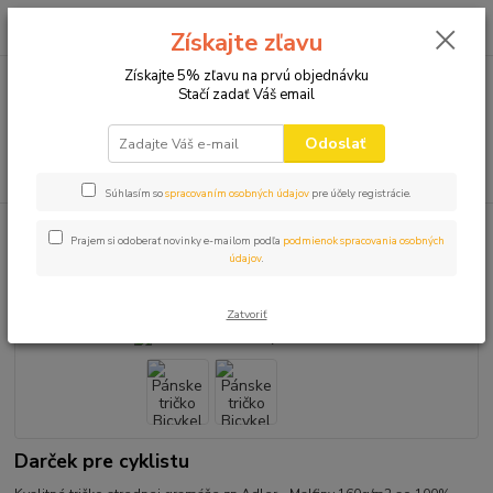
0
ks
+421 910 582 980
za
0,00 EUR
Získajte zľavu
(Po-Pi 9.00-16.00)
Získajte 5% zľavu na prvú objednávku
Stačí zadať Váš email
Menu
Odoslať
Hľadať
Súhlasím so
spracovaním osobných údajov
pre účely registrácie.
Úvod
VTIPNÉ TRIČKÁ
CYLISTIKA
Pánske tričko Bicykel ma volá
Prajem si odoberať novinky e-mailom podľa
podmienok spracovania osobných
údajov
.
Pánske tričko Bicykel ma volá
Zatvoriť
Darček pre cyklistu