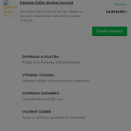
Dámske tričko Bicykel ma volá
Skladom
Toto tričko nemusí byť len pre Vás. Môžete ho
16,99 EUR
/
ks
darovať k narodeninám alebo inému sviatku.
Tričko je...
Zvoliť variant
DOPRAVA A PLATBA
Pošta,GLS,Packeta-dobierka,karta
VÝMENA TOVARU
Vrátenie alebo výmena tovaru zadarmo!
DOPRAVA ZADARMO
Objednávka nad 60,-eur.
OSOBNÝ ODBER
Tovar si môžete vyzdvihnúť v Prievidzi