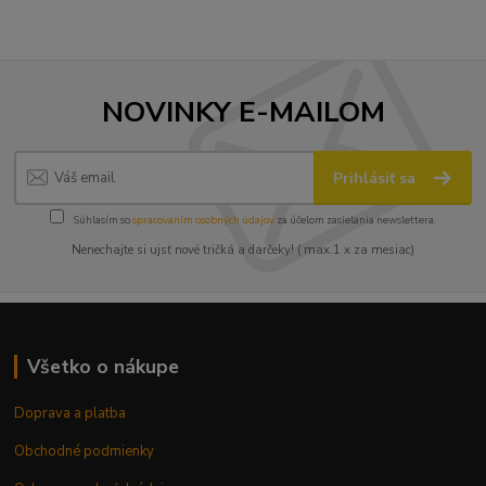
NOVINKY E-MAILOM
Prihlásiť sa
Súhlasím so
spracovaním osobných údajov
za účelom zasielania newslettera.
Nenechajte si ujsť nové tričká a darčeky! ( max.1 x za mesiac)
Všetko o nákupe
Doprava a platba
Obchodné podmienky