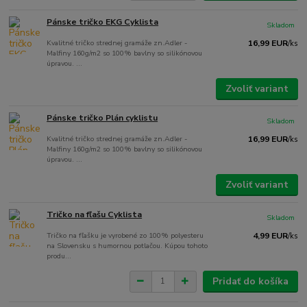
Pánske tričko EKG Cyklista
Skladom
Kvalitné tričko strednej gramáže zn.Adler -
16,99 EUR
/
ks
Malfiny 160g/m2 so 100% bavlny so silikónovou
úpravou. ...
Zvoliť variant
Pánske tričko Plán cyklistu
Skladom
Kvalitné tričko strednej gramáže zn.Adler -
16,99 EUR
/
ks
Malfiny 160g/m2 so 100% bavlny so silikónovou
úpravou. ...
Zvoliť variant
Tričko na fľašu Cyklista
Skladom
Tričko na fľašku je vyrobené zo 100% polyesteru
4,99 EUR
/
ks
na Slovensku s humornou potlačou. Kúpou tohoto
produ...
Pridať do košíka