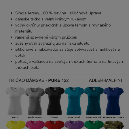
Single Jersey, 100 % bavlna , silikónová úprava
dámske tričko s veľmi krátkym rukávom
voľný okrúhly priekrčník s úzkym lemom z rovnakého
materiálu
ramená spevnené všitým prúžkom
zúžený strih zvýrazňujúci dámsku siluetu
silikónové zmäkčovadlo zaisťuje splývavosť a mäkkosť na
dotyk
potlač je väčšinou na svetlých tričkách čierna a na tmavých
tričkách biela