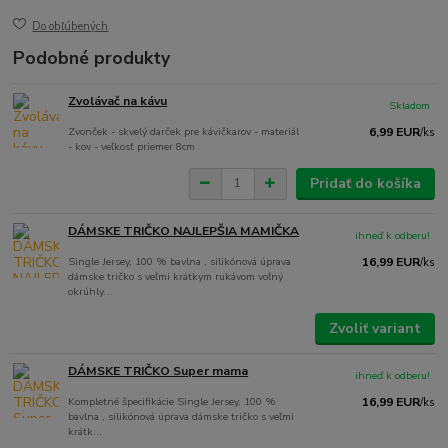
Do obľúbených
Podobné produkty
Zvolávač na kávu
Skladom
Zvonček - skvelý darček pre kávičkarov - materiál
6,99 EUR
/
ks
- kov - veľkosť priemer 8cm
Pridať do košíka
DÁMSKE TRIČKO NAJLEPŠIA MAMIČKA
ihneď k odberu!
Single Jersey, 100 % bavlna , silikónová úprava
16,99 EUR
/
ks
dámske tričko s veľmi krátkym rukávom voľný
okrúhly...
Zvoliť variant
DÁMSKE TRIČKO Super mama
ihneď k odberu!
Kompletné špecifikácie Single Jersey, 100 %
16,99 EUR
/
ks
bavlna , silikónová úprava dámske tričko s veľmi
krátk...