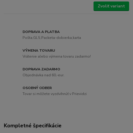
Zvoliť variant
DOPRAVA A PLATBA
Pošta,GLS,Packeta-dobierka,karta
VÝMENA TOVARU
Vrátenie alebo výmena tovaru zadarmo!
DOPRAVA ZADARMO
Objednávka nad 60,-eur.
OSOBNÝ ODBER
Tovar si môžete vyzdvihnúť v Prievidzi
Kompletné špecifikácie