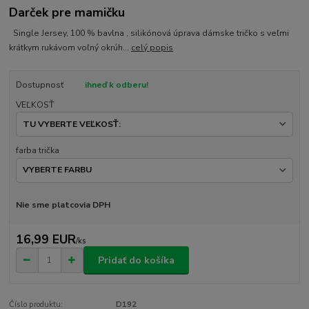
Darček pre mamičku
Single Jersey, 100 % bavlna , silikónová úprava dámske tričko s veľmi
krátkym rukávom voľný okrúh...
celý popis
Dostupnosť
ihneď k odberu!
VEĽKOSŤ
farba trička
Nie sme platcovia DPH
16,99 EUR
/
ks
Pridať do košíka
Číslo produktu:
D192