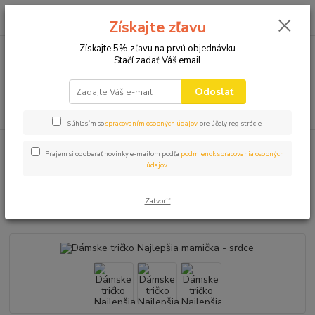
0
ks
+421 910 582 980
za
0,00 EUR
Získajte zľavu
(Po-Pi 9.00-16.00)
Získajte 5% zľavu na prvú objednávku
Stačí zadať Váš email
Menu
Odoslať
Hľadať
Súhlasím so
spracovaním osobných údajov
pre účely registrácie.
Úvod
VTIPNÉ TRIČKÁ
DÁMSKE
Dámske tričko Najlepšia mamička -
Prajem si odoberať novinky e-mailom podľa
podmienok spracovania osobných
srdce
údajov
.
Dámske tričko Najlepšia mamička
Zatvoriť
- srdce