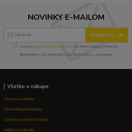
NOVINKY E-MAILOM
Prihlásiť sa
Súhlasím so
spracovaním osobných údajov
za účelom zasielania newslettera.
Nenechajte si ujsť nové tričká a darčeky! ( max.1 x za mesiac)
Všetko o nákupe
Doprava a platba
Obchodné podmienky
Ochrana osobných údajov
Veľkostné tabuľky