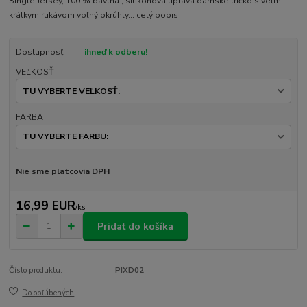
Single Jersey, 100 % bavlna , silikónová úprava dámske tričko s veľmi
krátkym rukávom voľný okrúhly...
celý popis
Dostupnosť
ihneď k odberu!
VEĽKOSŤ
FARBA
Nie sme platcovia DPH
16,99 EUR
/
ks
Pridať do košíka
Číslo produktu:
PIXD02
Do obľúbených