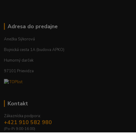
Adresa do predajne
Anežka Sýkorová
Bojnická cesta 1A (budova APKO)
Humorný darček
97101 Prievidza
Kontakt
Zákaznícka podpora:
+421 910 582 980
(Po-Pi 9.00-16.00)