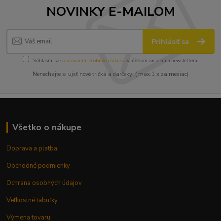
NOVINKY E-MAILOM
Prihlásiť sa
Súhlasím so
spracovaním osobných údajov
za účelom zasielania newslettera.
Nenechajte si ujsť nové tričká a darčeky! ( max.1 x za mesiac)
Všetko o nákupe
Doprava a platba
Obchodné podmienky
Ochrana osobných údajov
Veľkostné tabuľky
Výmena tovaru