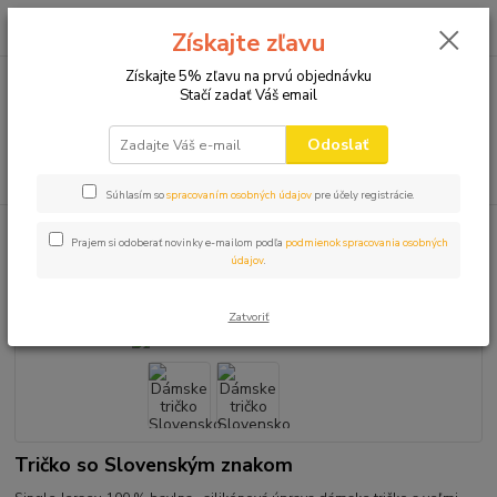
0
ks
+421 910 582 980
za
0,00 EUR
Získajte zľavu
(Po-Pi 9.00-16.00)
Získajte 5% zľavu na prvú objednávku
Stačí zadať Váš email
Menu
Odoslať
Hľadať
Súhlasím so
spracovaním osobných údajov
pre účely registrácie.
Úvod
SLOVENSKÉ SUVENÍRY
Dámske tričko Slovensko znak
Prajem si odoberať novinky e-mailom podľa
podmienok spracovania osobných
údajov
.
Dámske tričko Slovensko znak
Zatvoriť
Tričko so Slovenským znakom