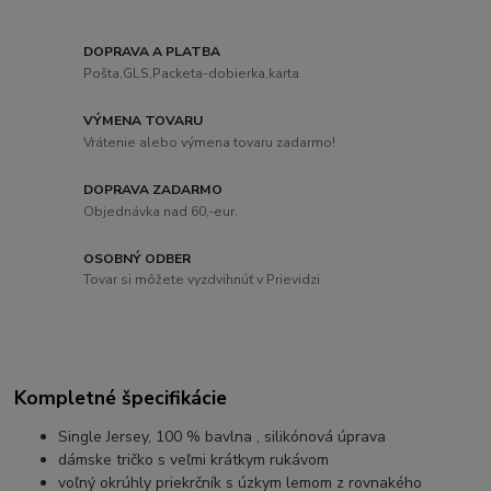
DOPRAVA A PLATBA
Pošta,GLS,Packeta-dobierka,karta
VÝMENA TOVARU
Vrátenie alebo výmena tovaru zadarmo!
DOPRAVA ZADARMO
Objednávka nad 60,-eur.
OSOBNÝ ODBER
Tovar si môžete vyzdvihnúť v Prievidzi
Kompletné špecifikácie
Single Jersey, 100 % bavlna , silikónová úprava
dámske tričko s veľmi krátkym rukávom
voľný okrúhly priekrčník s úzkym lemom z rovnakého