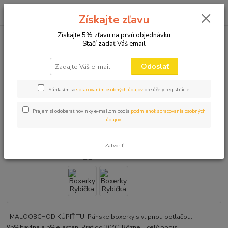
0
ks
+421 910 582 980
za
0,00 EUR
Získajte zľavu
(Po-Pi 9.00-16.00)
Získajte 5% zľavu na prvú objednávku
Stačí zadať Váš email
Menu
Odoslať
Hľadať
Súhlasím so
spracovaním osobných údajov
pre účely registrácie.
Úvod
SPODNÉ PRÁDLO
Pánske spodné prádlo
Boxerky Rybička
Prajem si odoberať novinky e-mailom podľa
podmienok spracovania osobných
údajov
.
Boxerky Rybička
Zatvoriť
MALOOBCHOD KÚPIŤ TU: Pánske boxerky s vtipnou potlačou.
95%bavlna a 5%elastan. Prať do 30°C. Rôzne...
celý popis