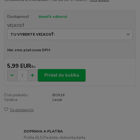
Dostupnosť
ihneď k odberu!
VEĽKOSŤ
Nie sme platcovia DPH
5,99 EUR
/
ks
Pridať do košíka
Číslo produktu:
BOX16
Výrobca:
Lasyk
Do obľúbených
DOPRAVA A PLATBA
Pošta,GLS,Packeta-dobierka,karta