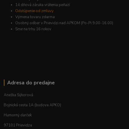
14 dňová záruka vrátenia peňazí
Odstúpenie od zmluvy
Výmena tovaru zdarma
Osobný odber v Prievidzi nad APKOM (Po-Pi 9.00-16.00)
Sme na trhu 16 rokov
Adresa do predajne
Anežka Sýkorová
Bojnická cesta 1A (budova APKO)
Humorný darček
97101 Prievidza